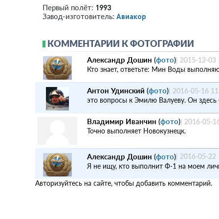
1993
Первый полёт:
Авиакор
Завод-изготовитель:
КОММЕНТАРИИ К ФОТОГРАФИИ
Александр Дошин
(
фото
)
|
2015-12-03 
Кто знает, ответьте: Мин Воды выполня
Антон Удинский
(
фото
)
|
2016-05-16 11
это вопросы к Эмилю Валуеву. Он здесь 
Владимир Иванчин
(
фото
)
|
2016-05-1
Точно выполняет Новокузнецк.
Александр Дошин
(
фото
)
|
2016-05-22 
Я не ищу, кто выполнит Ф-1 на моем лич
Авторизуйтесь на сайте, чтобы добавить комментарий.