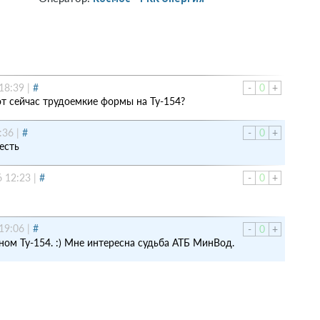
18:39
|
#
-
0
+
ют сейчас трудоемкие формы на Ту-154?
:36
|
#
-
0
+
есть
6 12:23
|
#
-
0
+
19:06
|
#
-
0
+
ном Ту-154. :) Мне интересна судьба АТБ МинВод.