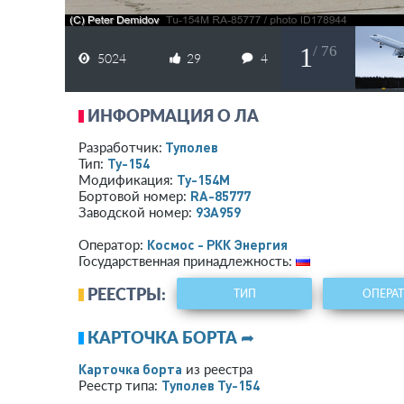
1
/ 76
5024
29
4
ИНФОРМАЦИЯ О ЛА
Туполев
Разработчик:
Ту-154
Тип:
Ту-154М
Модификация:
RA-85777
Бортовой номер:
93A959
Заводской номер:
Космос - РКК Энергия
Оператор:
Государственная принадлежность:
РЕЕСТРЫ:
ТИП
ОПЕРА
КАРТОЧКА БОРТА ➦
Карточка борта
из реестра
Туполев Ту-154
Реестр типа: