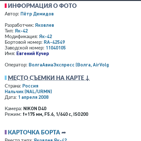
ИНФОРМАЦИЯ О ФОТО
Пётр Демидов
Автор:
Яковлев
Разработчик:
Як-42
Тип:
Як-42
Модификация:
RA-42549
Бортовой номер:
11040105
Заводской номер:
Евгений Кучер
Имя:
ВолгаАвиаЭкспресс (Волга, AirVolga)
Оператор:
МЕСТО СЪЕМКИ НА КАРТЕ ↓
Россия
Страна:
Нальчик
(NAL/URMN)
1 апреля 2008
Дата:
NIKON D40
Камера:
f=175 мм
,
F5.6
,
1/640 с
,
ISO200
Режим:
КАРТОЧКА БОРТА
➦
Яковлев Як-42
Реестр типа: