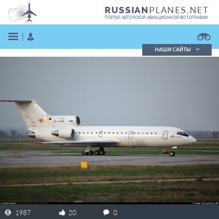
PLANES.NET
RUSSIAN
ПОРТАЛ АВТОРСКОЙ АВИАЦИОННОЙ ФОТОГРАФИИ
НАШИ САЙТЫ
Поиск фотографий
Поиск в реестре
Кратко
Подробно
ВОЙТИ
ЗАРЕГИСТРИРОВАТЬСЯ
1987
20
0