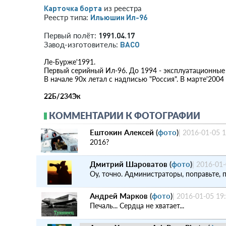
Карточка борта
из реестра
Ильюшин Ил-96
Реестр типа:
1991.04.17
Первый полёт:
ВАСО
Завод-изготовитель:
Ле-Бурже'1991.
Первый серийный Ил-96. До 1994 - эксплуатационные
В начале 90х летал с надписью "Россия". В марте'200
22Б/234Эк
КОММЕНТАРИИ К ФОТОГРАФИИ
Ештокин Алексей
(
фото
)
|
2016-01-05 1
2016?
Дмитрий Шароватов
(
фото
)
|
2016-01-
Оу, точно. Администраторы, поправьте, 
Андрей Марков
(
фото
)
|
2016-01-05 19
Печаль... Сердца не хватает...