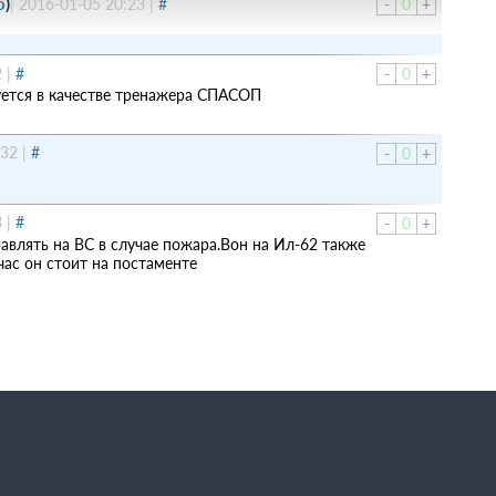
о
)
|
2016-01-05 20:23
|
#
-
0
+
2
|
#
-
0
+
уется в качестве тренажера СПАСОП
:32
|
#
-
0
+
8
|
#
-
0
+
авлять на ВС в случае пожара.Вон на Ил-62 также
час он стоит на постаменте