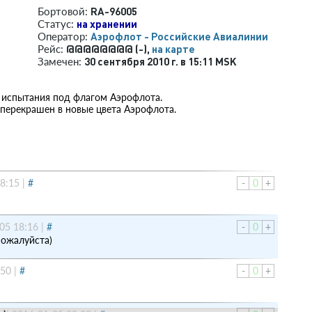
RA-96005
Бортовой:
на хранении
Статус:
Аэрофлот - Российские Авиалинии
Оператор:
@@@@@@@@ (-),
на карте
Рейс:
30 сентября 2010 г. в 15:11 MSK
Замечен:
 испытания под флагом Аэрофлота.
4 перекрашен в новые цвета Аэрофлота.
8:15
|
#
-
0
+
05 18:16
|
#
-
0
+
пожалуйста)
:50
|
#
-
0
+