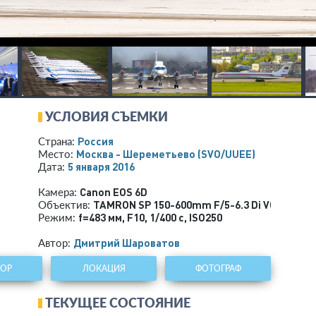
УСЛОВИЯ СЪЕМКИ
Россия
Страна:
Москва - Шереметьево
(SVO/UUEE)
Место:
5 января 2016
Дата:
Canon EOS 6D
Камера:
TAMRON SP 150-600mm F/5-6.3 Di VC USD A0
Объектив:
f=483 мм
,
F10
,
1/400 с
,
ISO250
Режим:
Дмитрий Шароватов
Автор:
ТОР
ЛОКАЦИЯ
ФОТОГРАФ
ТЕКУЩЕЕ СОСТОЯНИЕ