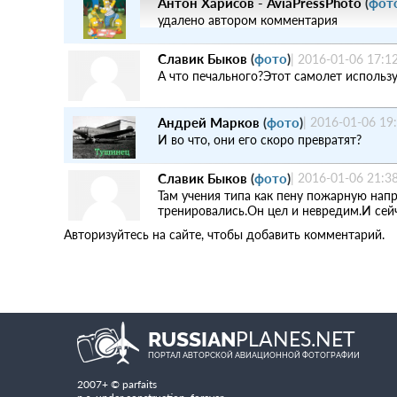
Антон Харисов - AviaPressPhoto
(
фот
удалено автором комментария
Славик Быков
(
фото
)
|
2016-01-06 17:1
А что печального?Этот самолет использ
Андрей Марков
(
фото
)
|
2016-01-06 19
И во что, они его скоро превратят?
Славик Быков
(
фото
)
|
2016-01-06 21:3
Там учения типа как пену пожарную напр
тренировались.Он цел и невредим.И сей
Авторизуйтесь на сайте, чтобы добавить комментарий.
PLANES.NET
RUSSIAN
ПОРТАЛ АВТОРСКОЙ АВИАЦИОННОЙ ФОТОГРАФИИ
2007+ © parfaits