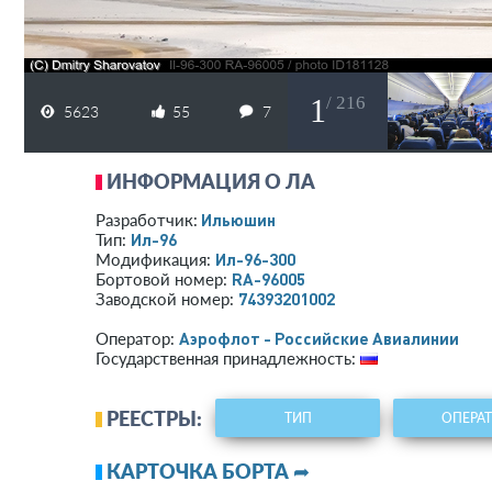
1
/ 216
5623
55
7
ИНФОРМАЦИЯ О ЛА
Ильюшин
Разработчик:
Ил-96
Тип:
Ил-96-300
Модификация:
RA-96005
Бортовой номер:
74393201002
Заводской номер:
Аэрофлот - Российские Авиалинии
Оператор:
Государственная принадлежность:
РЕЕСТРЫ:
ТИП
ОПЕРА
КАРТОЧКА БОРТА ➦