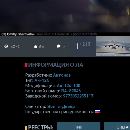
1
/ 216
5271
65
7
ИНФОРМАЦИЯ О ЛА
Антонов
Разработчик:
Ан-124
Тип:
Ан-124-100
Модификация:
RA-82046
Бортовой номер:
9773052255117
Заводской номер:
Волга-Днепр
Оператор:
Государственная принадлежность:
РЕЕСТРЫ:
ТИП
ОПЕРА