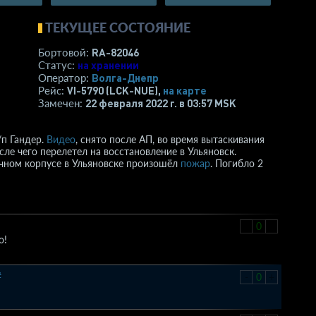
ТЕКУЩЕЕ СОСТОЯНИЕ
RA-82046
Бортовой:
на хранении
Статус:
Волга-Днепр
Оператор:
VI-5790 (LCK-NUE),
на карте
Рейс:
22 февраля 2022 г. в 03:57 MSK
Замечен:
/п Гандер.
Видео
, снято после АП, во время вытаскивания
сле чего перелетел на восстановление в Ульяновск.
очном корпусе в Ульяновске произошёл
пожар
. Погибло 2
-
0
+
о!
#
-
0
+