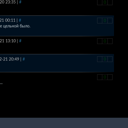
20 23:35
|
#
-
0
+
21 00:11
|
#
-
0
+
е цельной было.
21 13:10
|
#
-
0
+
-
0
+
2-21 20:49
|
#
-
0
+
..