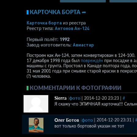
КАРТОЧКА БОРТА ➦
Карточка борта
из реестра
Антонов Ан-124
Реестр типа:
1992
Первый полёт:
Авиастар
Завод-изготовитель:
Построен как Ан-124, затем конвертирован в 124-100.
17 декабря 1998 года был
повреждён
при посадке в а
машины с грунта. Простоял в Канаде полтора года, по
31 мая 2001 года при смывке старой краски в покрас
(?) человека.
КОММЕНТАРИИ К ФОТОГРАФИИ
Sierra
(
фото
)
|
2014-12-20 23:23
|
#
Я скажу что ЭПИЧНАЯ карточка!!! Сильн
Олег Ботов
(
фото
)
|
2014-12-20 23:31
|
вот только бортовой указан не тот