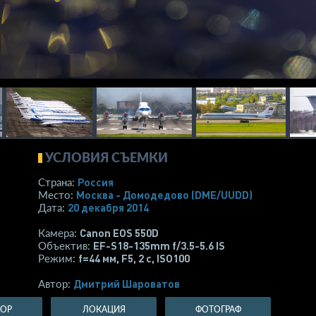
УСЛОВИЯ СЪЕМКИ
Россия
Страна:
Москва - Домодедово
(DME/UUDD)
Место:
20 декабря 2014
Дата:
Canon EOS 550D
Камера:
EF-S18-135mm f/3.5-5.6 IS
Объектив:
f=44 мм
,
F5
,
2 с
,
ISO100
Режим:
Дмитрий Шароватов
Автор:
ТОР
ЛОКАЦИЯ
ФОТОГРАФ