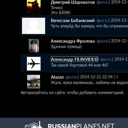
Дмитрий Шароватов
(
фото
)
|
2014-12-
Точно)
Это 82046
Вячеслав Бабаевский
(
фото
)
|
2014-12-
Чуть вперёд бы камеру, что бы отражени
Александра Фролова
(
фото
)
|
2014-12-
Удачная лужеца)
Александр FILINVIDEO
(
фото
)
|
2014-1
Так какой бортовой 44 или 46?
Alazan
(
фото
)
|
2014-12-21 22:34
|
#
Жаль лужа маленькая... кабины не видно.
Авторизуйтесь на сайте, чтобы добавить комментарий.
PLANES.NET
RUSSIAN