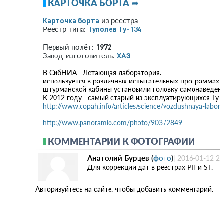
КАРТОЧКА БОРТА ➦
Карточка борта
из реестра
Туполев Ту-134
Реестр типа:
1972
Первый полёт:
ХАЗ
Завод-изготовитель:
В СибНИА - Летающая лаборатория.
используется в различных испытательных программах. 
штурманской кабины установили головку самонаведени
К 2012 году - самый старый из эксплуатирующихся Ту
http://www.copah.info/articles/science/vozdushnaya-labor
http://www.panoramio.com/photo/90372849
КОММЕНТАРИИ К ФОТОГРАФИИ
Анатолий Бурцев
(
фото
)
|
2016-01-12 2
Для коррекции дат в реестрах РП и ST.
Авторизуйтесь на сайте, чтобы добавить комментарий.