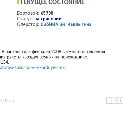
ТЕКУЩЕЕ СОСТОЯНИЕ
65738
Бортовой:
на хранении
Статус:
СибНИА им. Чаплыгина
Оператор:
В частности, к февралю 2008 г. вместо остекления
я ракеты «воздух-земля» на переходнике.
-134.
atoriya-sozdana-v-rekordnye-sroki
3:07
|
#
-
0
+