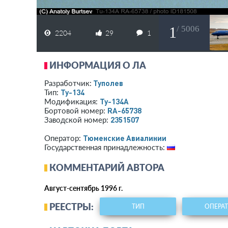
1
/ 5006
2204
29
1
ИНФОРМАЦИЯ О ЛА
Туполев
Разработчик:
Ту-134
Тип:
Ту-134А
Модификация:
RA-65738
Бортовой номер:
2351507
Заводской номер:
Тюменские Авиалинии
Оператор:
Государственная принадлежность:
КОММЕНТАРИЙ АВТОРА
Август-сентябрь 1996 г.
РЕЕСТРЫ:
ТИП
ОПЕРА