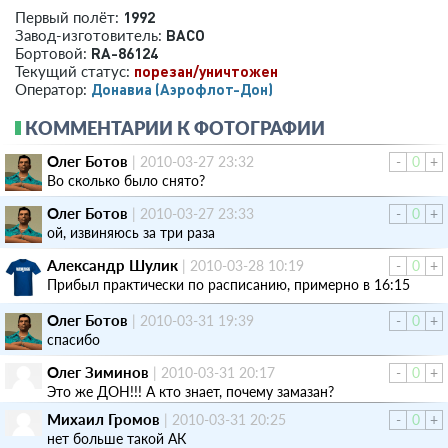
1992
Первый полёт:
ВАСО
Завод-изготовитель:
RA-86124
Бортовой:
порезан/уничтожен
Текущий статус:
Донавиа (Аэрофлот-Дон)
Оператор:
КОММЕНТАРИИ К ФОТОГРАФИИ
Олег Ботов
|
2010-03-27 23:32
-
0
+
Во сколько было снято?
Олег Ботов
|
2010-03-27 23:33
-
0
+
ой, извиняюсь за три раза
Александр Шулик
|
2010-03-28 10:19
-
0
+
Прибыл практически по расписанию, примерно в 16:15
Олег Ботов
|
2010-03-31 19:39
-
0
+
спасибо
Олег Зиминов
|
2010-03-31 20:17
-
0
+
Это же ДОН!!! А кто знает, почему замазан?
Михаил Громов
|
2010-03-31 20:25
-
0
+
нет больше такой АК