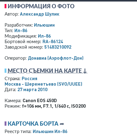
ИНФОРМАЦИЯ О ФОТО
Александр Шулик
Автор:
Ильюшин
Разработчик:
Ил-86
Тип:
Ил-86
Модификация:
RA-86124
Бортовой номер:
51483210092
Заводской номер:
Донавиа (Аэрофлот-Дон)
Оператор:
МЕСТО СЪЕМКИ НА КАРТЕ ↓
Россия
Страна:
Москва - Шереметьево
(SVO/UUEE)
27 марта 2010
Дата:
Canon EOS 450D
Камера:
f=106 мм
,
F7.1
,
1/640 с
,
ISO200
Режим:
КАРТОЧКА БОРТА
➦
Ильюшин Ил-86
Реестр типа: