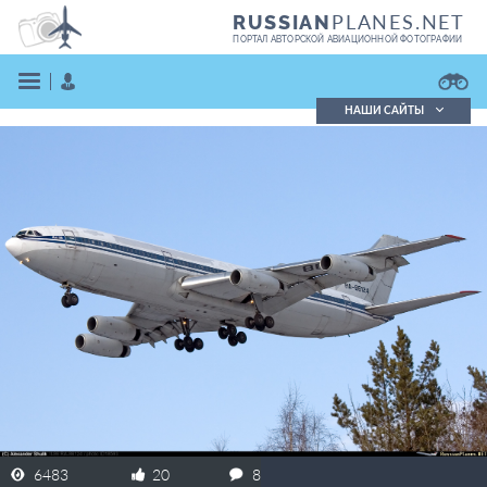
PLANES.NET
RUSSIAN
ПОРТАЛ АВТОРСКОЙ АВИАЦИОННОЙ ФОТОГРАФИИ
НАШИ САЙТЫ
Поиск фотографий
Поиск в реестре
Кратко
Подробно
ВОЙТИ
ЗАРЕГИСТРИРОВАТЬСЯ
6483
20
8