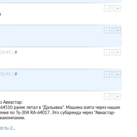
-
0
+
я
-
0
+
 16:41
|
#
-
0
+
 16:41
|
#
-
0
+
-
0
+
з Авиастар:
64510 ранее летал в "Дальавиа". Машина взята через наших
ения по Ту-204 RA-64017. Это субаренда через "Авиастар-
виакомпании.
-tu-2...