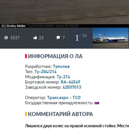
1
/ 38
5537
23
7
ИНФОРМАЦИЯ О ЛА
Туполев
Разработчик:
Ту-204/214
Тип:
Ту-214
Модификация:
RA-64549
Бортовой номер:
42507013
Заводской номер:
Трансаэро - ТСО
Оператор:
Государственная принадлежность:
КОММЕНТАРИЙ АВТОРА
Лишился двух колес на правой основной стойке. Местн