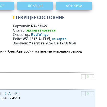
ТОР
ЛОКАЦИЯ
ФОТОГРАФ
ТЕКУЩЕЕ СОСТОЯНИЕ
RA-64549
Бортовой:
эксплуатируется
Статус:
Red Wings
Оператор:
WZ-15 (ZIA-TLV),
на карте
Рейс:
7 августа 2026 г. в 17:38 MSK
Замечен:
ании. Сентябрь 2009 - установлен очередной рекорд
-
0
+
9
|
#
(
A
)
|
(
R
)
|
-
0
+
ющий - 64510.