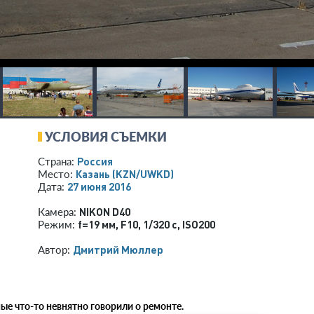
УСЛОВИЯ СЪЕМКИ
Россия
Страна:
Казань
(KZN/UWKD)
Место:
27 июня 2016
Дата:
NIKON D40
Камера:
f=19 мм
,
F10
,
1/320 с
,
ISO200
Режим:
Дмитрий Мюллер
Автор:
ые что-то невнятно говорили о ремонте.