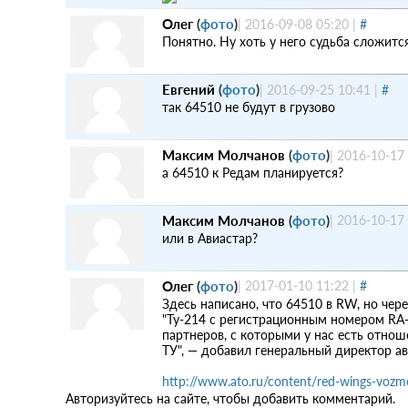
Олег
(
фото
)
|
2016-09-08 05:20
|
#
Понятно. Ну хоть у него судьба сложитс
Евгений
(
фото
)
|
2016-09-25 10:41
|
#
так 64510 не будут в грузово
Максим Молчанов
(
фото
)
|
2016-10-17
а 64510 к Редам планируется?
Максим Молчанов
(
фото
)
|
2016-10-17
или в Авиастар?
Олег
(
фото
)
|
2017-01-10 11:22
|
#
Здесь написано, что 64510 в RW, но чере
"Ту-214 с регистрационным номером RA-
партнеров, с которыми у нас есть отнош
ТУ", — добавил генеральный директор а
http://www.ato.ru/content/red-wings-vozmet
Авторизуйтесь на сайте, чтобы добавить комментарий.