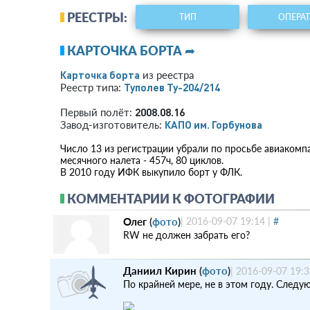
РЕЕСТРЫ:
ТИП
ОПЕРА
КАРТОЧКА БОРТА ➦
Карточка борта
из реестра
Туполев Ту-204/214
Реестр типа:
2008.08.16
Первый полёт:
КАПО им. Горбунова
Завод-изготовитель:
Число 13 из регистрации убрали по просьбе авиакомп
месячного налета - 457ч, 80 циклов.
В 2010 году ИФК выкупило борт у ФЛК.
КОММЕНТАРИИ К ФОТОГРАФИИ
Олег
(
фото
)
|
2016-09-07 19:14
|
#
RW не должен забрать его?
Даниил Кирин
(
фото
)
|
2016-09-07 19:3
По крайней мере, не в этом году. Следу