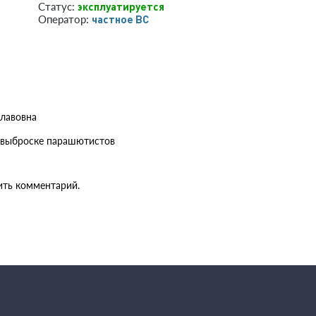
эксплуатируется
Статус:
­частное ВС­
Оператор:
славовна
о выброске парашютистов
ить комментарий.