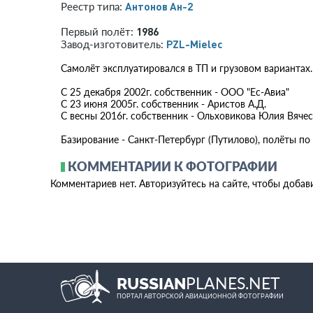
Антонов Ан-2
Реестр типа:
1986
Первый полёт:
PZL-Mielec
Завод-изготовитель:
Самолёт эксплуатировался в ТП и грузовом вариантах.
С 25 декабря 2002г. собственник - ООО "Ес-Авиа"
С 23 июня 2005г. собственник - Аристов А.Д.
С весны 2016г. собственник - Ольховикова Юлия Вяче
Базирование - Санкт-Петербург (Путилово), полёты п
КОММЕНТАРИИ К ФОТОГРАФИИ
Комментариев нет. Авторизуйтесь на сайте, чтобы добав
PLANES.NET
RUSSIAN
ПОРТАЛ АВТОРСКОЙ АВИАЦИОННОЙ ФОТОГРАФИИ