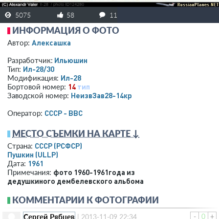
5075
58
11
ИНФОРМАЦИЯ О ФОТО
Алексашка
Автор:
Ильюшин
Разработчик:
Ил-28/30
Тип:
Ил-28
Модификация:
14
тип
Бортовой номер:
НеизвЗав28-14кр
Заводской номер:
СССР - ВВС
Оператор:
МЕСТО СЪЕМКИ НА КАРТЕ ↓
СССР (РСФСР)
Страна:
Пушкин
(ULLP)
1961
Дата:
фото 1960-1961года из
Примечания:
дедушкиного дембелевского альбома
КОММЕНТАРИИ К ФОТОГРАФИИ
Сергей Рябцев
-
0
+
|
2013-11-09 22:34