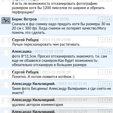
А есть ли возможность отсканировать фотографию
размером хотя бы 1200 пикселов по ширине и обрезать
перфорацию?
Борис Ветров
|
2013-11-09 23:00
-
0
+
Сначала в фш снимку надо придать хотя бы размеры 30 на
20 см с 300 dpi .Тогда снимок не потеряет качество.Могу
помочь это сделать.
Сергей Рябцев
-
0
+
|
2013-11-09 23:08
Лучше пересканировать чем растягивать.
Алексашка
|
2013-11-09 23:59
-
0
+
фото 8*11.5см. Просил отсканировать знакомого, т.к. сам
еще не обзавелся сканером.Как будет возможность-
обязательно отсканирую в большем размере.
Сергей Рябцев
-
0
+
|
2013-11-10 00:39
Понятно. А потом появится котёнок :)
Александр Кильчицкий.
|
2013-11-10 11:41
-
0
+
Такие фото бесценны! Александр Валерьевич а где снято-не
знаете?
Александр Кильчицкий.
|
2013-11-10 11:47
-
0
+
удалено автором комментария
Александр Кильчицкий.
|
2013-11-10 12:59
-
0
+