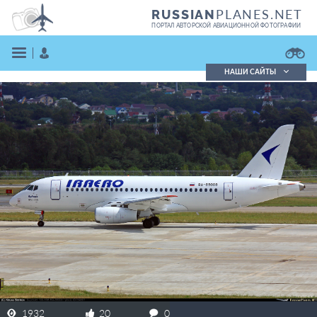
PLANES.NET
RUSSIAN
ПОРТАЛ АВТОРСКОЙ АВИАЦИОННОЙ ФОТОГРАФИИ
НАШИ САЙТЫ
Поиск фотографий
Поиск в реестре
Кратко
Подробно
ВОЙТИ
ЗАРЕГИСТРИРОВАТЬСЯ
1932
20
0