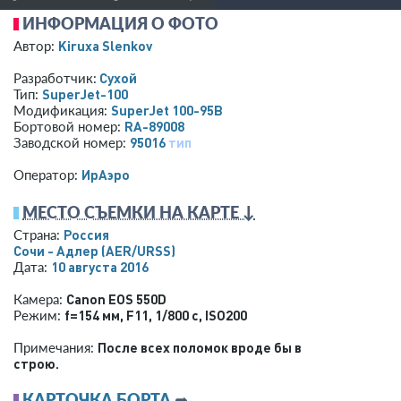
ИНФОРМАЦИЯ О ФОТО
Kiruxa Slenkov
Автор:
Сухой
Разработчик:
SuperJet-100
Тип:
SuperJet 100-95B
Модификация:
RA-89008
Бортовой номер:
95016
тип
Заводской номер:
ИрАэро
Оператор:
МЕСТО СЪЕМКИ НА КАРТЕ ↓
Россия
Страна:
Сочи - Адлер
(AER/URSS)
10 августа 2016
Дата:
Canon EOS 550D
Камера:
f=154 мм
,
F11
,
1/800 с
,
ISO200
Режим:
После всех поломок вроде бы в
Примечания:
строю.
КАРТОЧКА БОРТА
➦