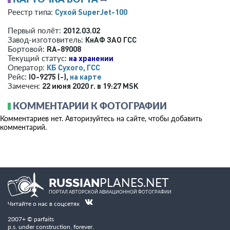
Сухой SuperJet-100
Реестр типа:
2012.03.02
Первый полёт:
КнАФ ЗАО ГСС
Завод-изготовитель:
RA-89008
Бортовой:
на хранении
Текущий статус:
КБ Сухого, ГСС
Оператор:
IO-9275 (-),
на карте
Рейс:
22 июня 2020 г. в 19:27 MSK
Замечен:
КОММЕНТАРИИ К ФОТОГРАФИИ
Комментариев нет. Авторизуйтесь на сайте, чтобы добавить
комментарий.
PLANES.NET
RUSSIAN
ПОРТАЛ АВТОРСКОЙ АВИАЦИОННОЙ ФОТОГРАФИИ
Читайте о нас в соцсетях
2007+ © parfaits
p.s. under construction. forever.