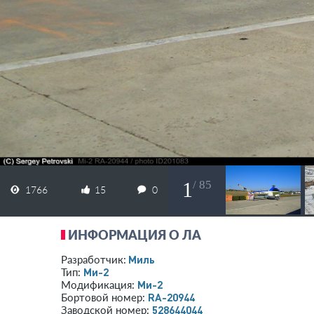
1
/ 85
1766
15
0
ИНФОРМАЦИЯ О ЛА
Миль
Разработчик:
Ми-2
Тип:
Ми-2
Модификация:
RA-20944
Бортовой номер:
528644044
Заводской номер: