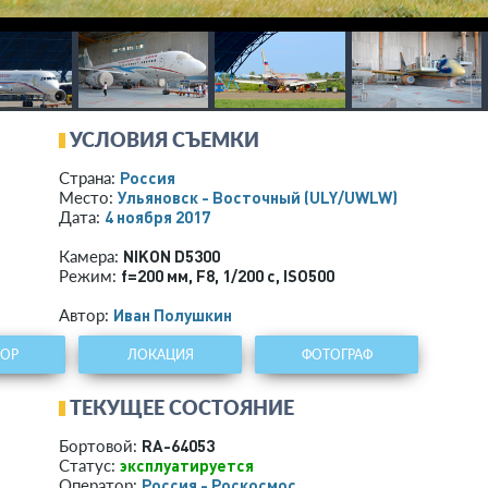
УСЛОВИЯ СЪЕМКИ
Россия
Страна:
Ульяновск - Восточный
(ULY/UWLW)
Место:
4 ноября 2017
Дата:
NIKON D5300
Камера:
f=200 мм
,
F8
,
1/200 с
,
ISO500
Режим:
Иван Полушкин
Автор:
ТОР
ЛОКАЦИЯ
ФОТОГРАФ
ТЕКУЩЕЕ СОСТОЯНИЕ
RA-64053
Бортовой:
эксплуатируется
Статус:
Россия - Роскосмос
Оператор: