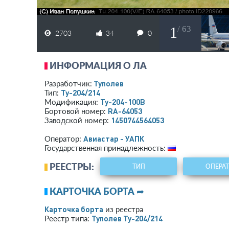
1
/ 63
2703
34
0
ИНФОРМАЦИЯ О ЛА
Туполев
Разработчик:
Ту-204/214
Тип:
Ту-204-100В
Модификация:
RA-64053
Бортовой номер:
1450744564053
Заводской номер:
Авиастар - УАПК
Оператор:
Государственная принадлежность:
РЕЕСТРЫ:
ТИП
ОПЕРА
КАРТОЧКА БОРТА ➦
Карточка борта
из реестра
Туполев Ту-204/214
Реестр типа: