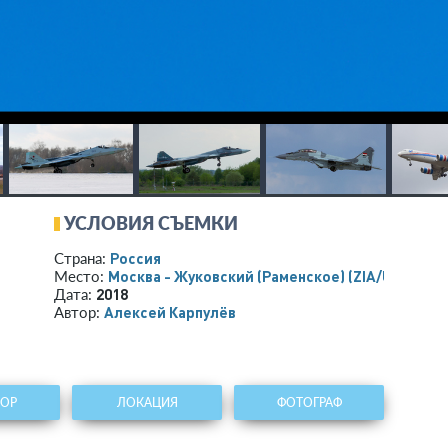
УСЛОВИЯ СЪЕМКИ
Россия
Страна:
Москва - Жуковский (Раменское)
(ZIA/UUBW)
Место:
2018
Дата:
Алексей Карпулёв
Автор:
ТОР
ЛОКАЦИЯ
ФОТОГРАФ