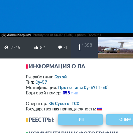
1
/ 398
7715
82
0
ИНФОРМАЦИЯ О ЛА
Сухой
Разработчик:
Су-57
Тип:
Прототипы Су-57 (Т-50)
Модификация:
058
тип
Бортовой номер:
КБ Сухого, ГСС
Оператор:
Государственная принадлежность:
РЕЕСТРЫ:
ТИП
ОПЕРА