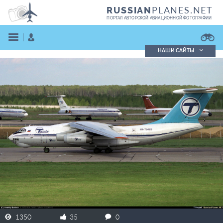
PLANES.NET
RUSSIAN
ПОРТАЛ АВТОРСКОЙ АВИАЦИОННОЙ ФОТОГРАФИИ
НАШИ САЙТЫ
Поиск фотографий
Поиск в реестре
Кратко
Подробно
ВОЙТИ
ЗАРЕГИСТРИРОВАТЬСЯ
1350
35
0