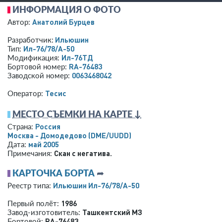
ИНФОРМАЦИЯ О ФОТО
Анатолий Бурцев
Автор:
Ильюшин
Разработчик:
Ил-76/78/А-50
Тип:
Ил-76ТД
Модификация:
RA-76483
Бортовой номер:
0063468042
Заводской номер:
Тесис
Оператор:
МЕСТО СЪЕМКИ НА КАРТЕ ↓
Россия
Страна:
Москва - Домодедово
(DME/UUDD)
май 2005
Дата:
Скан с негатива.
Примечания:
КАРТОЧКА БОРТА
➦
Ильюшин Ил-76/78/А-50
Реестр типа:
1986
Первый полёт:
Ташкентский МЗ
Завод-изготовитель:
RA-76483
Бортовой: