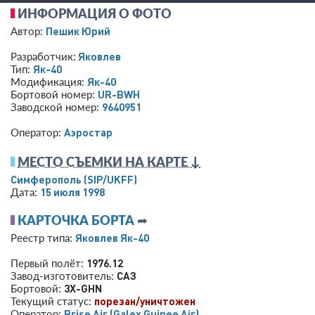
ИНФОРМАЦИЯ О ФОТО
Пешик Юрий
Автор:
Яковлев
Разработчик:
Як-40
Тип:
Як-40
Модификация:
UR-BWH
Бортовой номер:
9640951
Заводской номер:
Аэростар
Оператор:
МЕСТО СЪЕМКИ НА КАРТЕ ↓
Симферополь
(SIP/UKFF)
15 июля 1998
Дата:
КАРТОЧКА БОРТА
➦
Яковлев Як-40
Реестр типа:
1976.12
Первый полёт:
САЗ
Завод-изготовитель:
3X-GHN
Бортовой:
порезан/уничтожен
Текущий статус:
Brise Air (Galex Guinee Air)
Оператор: