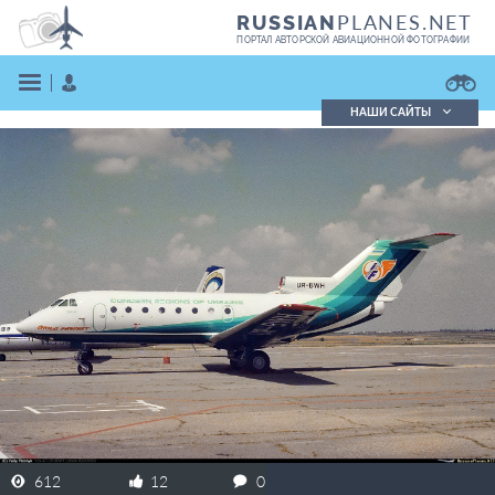
PLANES.NET
RUSSIAN
ПОРТАЛ АВТОРСКОЙ АВИАЦИОННОЙ ФОТОГРАФИИ
НАШИ САЙТЫ
Поиск фотографий
Поиск в реестре
Кратко
Подробно
ВОЙТИ
ЗАРЕГИСТРИРОВАТЬСЯ
612
12
0