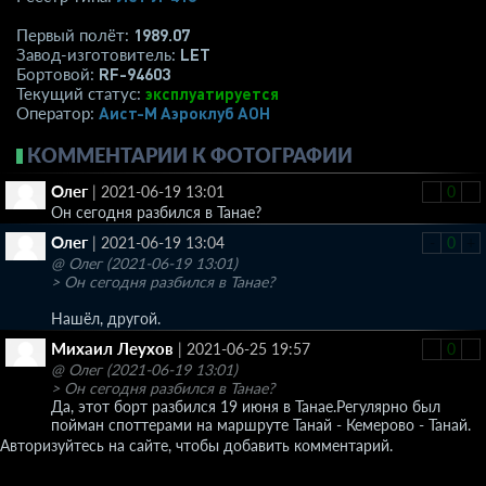
1989.07
Первый полёт:
LET
Завод-изготовитель:
RF-94603
Бортовой:
эксплуатируется
Текущий статус:
Аист-М Аэроклуб АОН
Оператор:
КОММЕНТАРИИ К ФОТОГРАФИИ
Олег
|
2021-06-19 13:01
-
0
+
Он сегодня разбился в Танае?
Олег
|
2021-06-19 13:04
-
0
+
@ Олег (2021-06-19 13:01)
> Он сегодня разбился в Танае?
Нашёл, другой.
Михаил Леухов
|
2021-06-25 19:57
-
0
+
@ Олег (2021-06-19 13:01)
> Он сегодня разбился в Танае?
Да, этот борт разбился 19 июня в Танае.Регулярно был
пойман споттерами на маршруте Танай - Кемерово - Танай.
Авторизуйтесь на сайте, чтобы добавить комментарий.