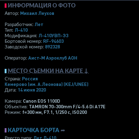
ИНФОРМАЦИЯ О ФОТО
Михаил Леухов
Автор:
Лет
Разработчик:
Л-410
Тип:
Л-410УВП-Э3
Модификация:
RF-94603
Бортовой номер:
892328
Заводской номер:
Аист-М Аэроклуб АОН
Оператор:
МЕСТО СЪЕМКИ НА КАРТЕ ↓
Россия
Страна:
Кемерово (им. А.Леонова)
(KEJ/UNEE)
14 июня 2020
Дата:
Canon EOS 1100D
Камера:
TAMRON 70-300mm F/4-5.6 Di A17E
Объектив:
f=300 мм
,
F7.1
,
1/250 с
,
ISO200
Режим:
КАРТОЧКА БОРТА
➦
Лет Л-410
Реестр типа: