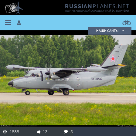
PLANES.NET
RUSSIAN
ПОРТАЛ АВТОРСКОЙ АВИАЦИОННОЙ ФОТОГРАФИИ
НАШИ САЙТЫ
Поиск фотографий
Поиск в реестре
Кратко
Подробно
ВОЙТИ
ЗАРЕГИСТРИРОВАТЬСЯ
1888
13
3