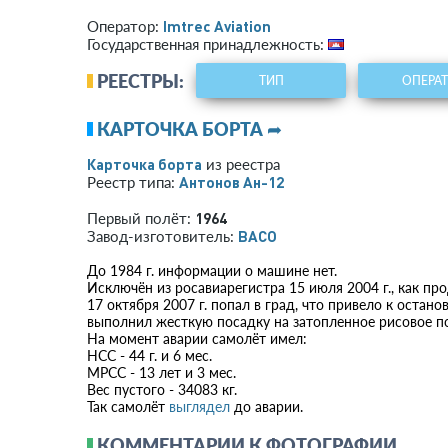
Imtrec Aviation
Оператор:
Государственная принадлежность:
РЕЕСТРЫ:
ТИП
ОПЕРА
КАРТОЧКА БОРТА ➦
Карточка борта
из реестра
Антонов Ан-12
Реестр типа:
1964
Первый полёт:
ВАСО
Завод-изготовитель:
До 1984 г. информации о машине нет.
Исключён из росавиарегистра 15 июля 2004 г., как п
17 октября 2007 г. попал в град, что привело к остан
выполнил жесткую посадку на затопленное рисовое по
На момент аварии самолёт имел:
НСС - 44 г. и 6 мес.
МРСС - 13 лет и 3 мес.
Вес пустого - 34083 кг.
Так самолёт
выглядел
до аварии.
КОММЕНТАРИИ К ФОТОГРАФИИ