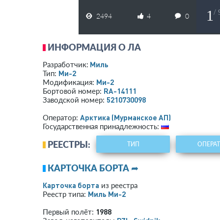
1
/
2494
4
0
ИНФОРМАЦИЯ О ЛА
Миль
Разработчик:
Ми-2
Тип:
Ми-2
Модификация:
RA-14111
Бортовой номер:
5210730098
Заводской номер:
Арктика (Мурманское АП)
Оператор:
Государственная принадлежность:
РЕЕСТРЫ:
ТИП
ОПЕРА
КАРТОЧКА БОРТА ➦
Карточка борта
из реестра
Миль Ми-2
Реестр типа:
1988
Первый полёт: