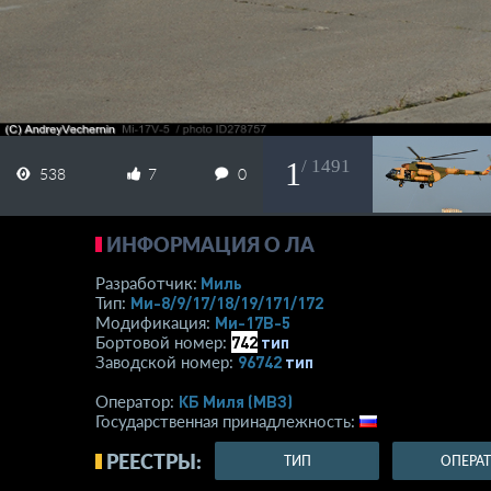
1
/ 1491
538
7
0
ИНФОРМАЦИЯ О ЛА
Миль
Разработчик:
Ми-8/9/17/18/19/171/172
Тип:
Ми-17В-5
Модификация:
742
тип
Бортовой номер:
96742
тип
Заводской номер:
КБ Миля (МВЗ)
Оператор:
Государственная принадлежность:
РЕЕСТРЫ:
ТИП
ОПЕРА