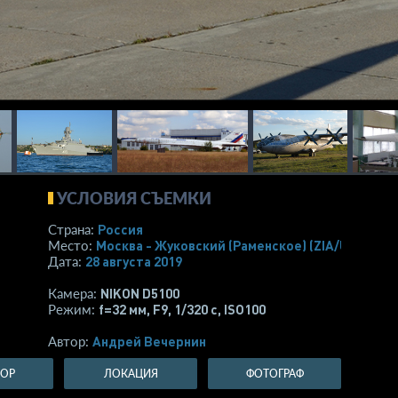
УСЛОВИЯ СЪЕМКИ
Россия
Страна:
Москва - Жуковский (Раменское)
(ZIA/UUBW)
Место:
28 августа 2019
Дата:
NIKON D5100
Камера:
f=32 мм
,
F9
,
1/320 с
,
ISO100
Режим:
Андрей Вечернин
Автор:
ТОР
ЛОКАЦИЯ
ФОТОГРАФ