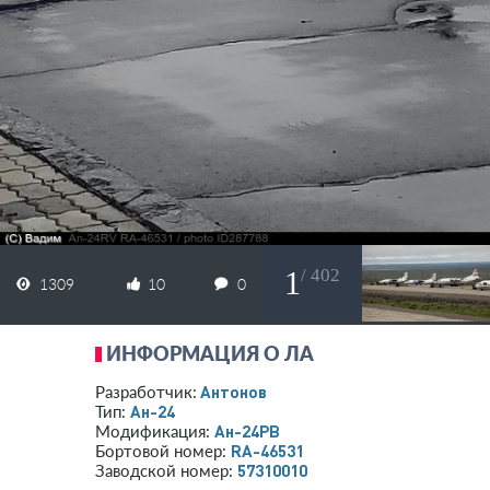
1
/ 402
1309
10
0
ИНФОРМАЦИЯ О ЛА
Антонов
Разработчик:
Ан-24
Тип:
Ан-24РВ
Модификация:
RA-46531
Бортовой номер:
57310010
Заводской номер: