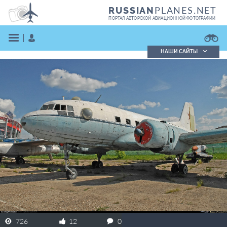
PLANES.NET
RUSSIAN
ПОРТАЛ АВТОРСКОЙ АВИАЦИОННОЙ ФОТОГРАФИИ
НАШИ САЙТЫ
Поиск фотографий
Поиск в реестре
Кратко
Подробно
ВОЙТИ
ЗАРЕГИСТРИРОВАТЬСЯ
726
12
0