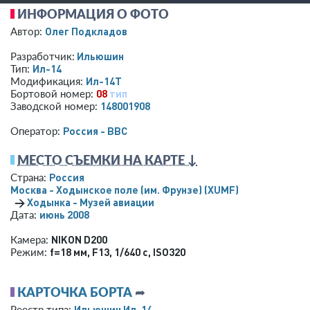
ИНФОРМАЦИЯ О ФОТО
Олег Подкладов
Автор:
Ильюшин
Разработчик:
Ил-14
Тип:
Ил-14Т
Модификация:
08
тип
Бортовой номер:
148001908
Заводской номер:
Россия - ВВС
Оператор:
МЕСТО СЪЕМКИ НА КАРТЕ ↓
Россия
Страна:
Москва - Ходынское поле (им. Фрунзе)
(XUMF)
→
Ходынка - Музей авиации
июнь 2008
Дата:
NIKON D200
Камера:
f=18 мм
,
F13
,
1/640 с
,
ISO320
Режим:
КАРТОЧКА БОРТА
➦
Ильюшин Ил-14
Реестр типа: