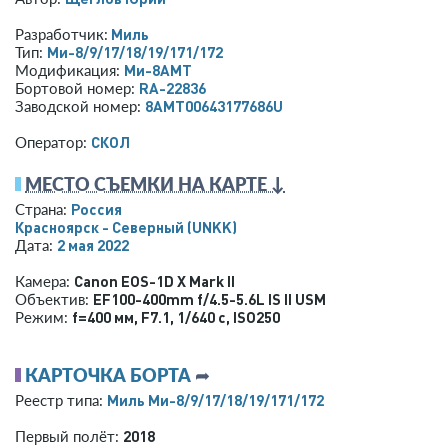
Миль
Разработчик:
Ми-8/9/17/18/19/171/172
Тип:
Ми-8АМТ
Модификация:
RA-22836
Бортовой номер:
8AMT00643177686U
Заводской номер:
СКОЛ
Оператор:
МЕСТО СЪЕМКИ НА КАРТЕ ↓
Россия
Страна:
Красноярск - Северный
(UNKK)
2 мая 2022
Дата:
Canon EOS-1D X Mark II
Камера:
EF100-400mm f/4.5-5.6L IS II USM
Объектив:
f=400 мм
,
F7.1
,
1/640 с
,
ISO250
Режим:
КАРТОЧКА БОРТА
➦
Миль Ми-8/9/17/18/19/171/172
Реестр типа:
2018
Первый полёт: