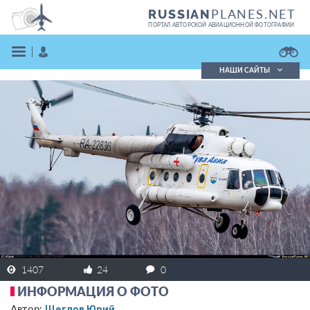
PLANES.NET
RUSSIAN
ПОРТАЛ АВТОРСКОЙ АВИАЦИОННОЙ ФОТОГРАФИИ
НАШИ САЙТЫ
Поиск фотографий
Поиск в реестре
Кратко
Подробно
ВОЙТИ
ЗАРЕГИСТРИРОВАТЬСЯ
1407
24
0
ИНФОРМАЦИЯ О ФОТО
Щеглов Юрий
Автор: