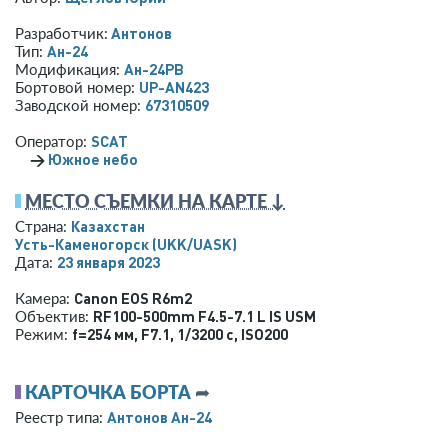
Антонов
Разработчик:
Ан-24
Тип:
Ан-24РВ
Модификация:
UP-AN423
Бортовой номер:
67310509
Заводской номер:
SCAT
Оператор:
→
Южное небо
МЕСТО СЪЕМКИ НА КАРТЕ ↓
Казахстан
Страна:
Усть-Каменогорск
(UKK/UASK)
23 января 2023
Дата:
Canon EOS R6m2
Камера:
RF100-500mm F4.5-7.1 L IS USM
Объектив:
f=254 мм
,
F7.1
,
1/3200 с
,
ISO200
Режим:
КАРТОЧКА БОРТА
➦
Антонов Ан-24
Реестр типа: