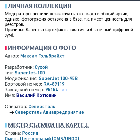
ЛИЧНАЯ КОЛЛЕКЦИЯ
Модераторы решили
не включать
этот кадр в общий архив,
однако, фотография оставлена в базе, т.к. имеет ценность для
реестров.
Причины: Качество (артефакты сжатия, избыточный цифровой
зум).
ИНФОРМАЦИЯ О ФОТО
Максим Гольбрайхт
Автор:
Сухой
Разработчик:
SuperJet-100
Тип:
SuperJet 100-95B
Модификация:
RA-89119
Бортовой номер:
95154
тип
Заводской номер:
Василий Котюнин
Имя:
Северсталь
Оператор:
→
Северсталь Авиапредприятие
МЕСТО СЪЕМКИ НА КАРТЕ ↓
Россия
Страна:
Омск - Центральный
(OMS/UNOO)