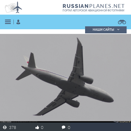
PLANES.NET
RUSSIAN
ПОРТАЛ АВТОРСКОЙ АВИАЦИОННОЙ ФОТОГРАФИИ
НАШИ САЙТЫ
Поиск фотографий
Поиск в реестре
Кратко
Подробно
ВОЙТИ
ЗАРЕГИСТРИРОВАТЬСЯ
378
0
0