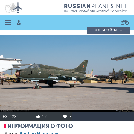
PLANES.NET
RUSSIAN
ПОРТАЛ АВТОРСКОЙ АВИАЦИОННОЙ ФОТОГРАФИИ
НАШИ САЙТЫ
Поиск фотографий
Поиск в реестре
Кратко
Подробно
ВОЙТИ
ЗАРЕГИСТРИРОВАТЬСЯ
2234
17
5
ИНФОРМАЦИЯ О ФОТО
Rustam Mannanov
Автор: