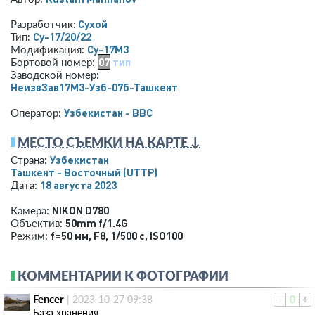
Сухой
Разработчик:
Су-17/20/22
Тип:
Су-17М3
Модификация:
07
тип
Бортовой номер:
Заводской номер:
НеизвЗав17М3-Узб-07б-Ташкент
Узбекистан - ВВС
Оператор:
МЕСТО СЪЕМКИ НА КАРТЕ ↓
Узбекистан
Страна:
Ташкент - Восточный
(UTTP)
18 августа 2023
Дата:
NIKON D780
Камера:
50mm f/1.4G
Объектив:
f=50 мм
,
F8
,
1/500 с
,
ISO100
Режим:
КОММЕНТАРИИ К ФОТОГРАФИИ
Fencer
|
2023-10-27 09:38
-
0
+
База хранения...