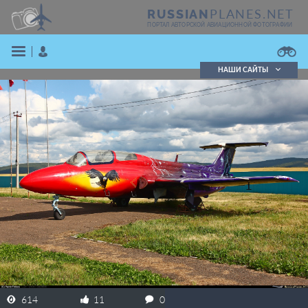
PLANES.NET
RUSSIAN
ПОРТАЛ АВТОРСКОЙ АВИАЦИОННОЙ ФОТОГРАФИИ
НАШИ САЙТЫ
Поиск фотографий
Поиск в реестре
Кратко
Подробно
ВОЙТИ
ЗАРЕГИСТРИРОВАТЬСЯ
614
11
0