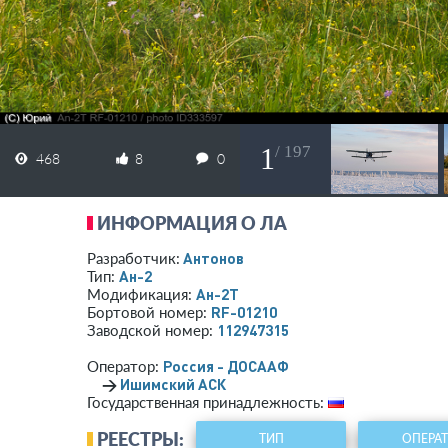
1
/ 197
468
8
0
ИНФОРМАЦИЯ О ЛА
Антонов
Разработчик:
Ан-2
Тип:
Ан-2Т
Модификация:
RF-01210
Бортовой номер:
112947315
Заводской номер:
Россия - ДОСААФ
Оператор:
→
Ишимский АСК
Государственная принадлежность:
РЕЕСТРЫ:
ТИП
ОПЕРА