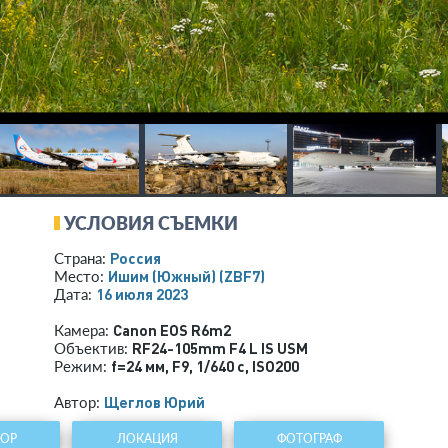
УСЛОВИЯ СЪЕМКИ
Россия
Страна:
Ишим (Южный)
(ZBF7)
Место:
16 июля 2023
Дата:
Canon EOS R6m2
Камера:
RF24-105mm F4 L IS USM
Объектив:
f=24 мм
,
F9
,
1/640 с
,
ISO200
Режим:
Щеглов Юрий
Автор:
ТОР
ЛОКАЦИЯ
ФОТОГРАФ