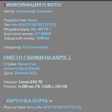
ИНФОРМАЦИЯ О ФОТО
Александр Балыкин
Автор:
Миль
Разработчик:
Ми-8/9/17/18/19/171/172
Тип:
Ми-8МТВ-1
Модификация:
UP-MI865
Бортовой номер:
398M24
Заводской номер:
Prime Aviation
Оператор:
МЕСТО СЪЕМКИ НА КАРТЕ ↓
Казахстан
Страна:
Алматы
(ALA/UAAA)
30 июня 2024
Дата:
Canon EOS 7D
Камера:
f=285 мм
,
F8
,
1/400 с
,
ISO100
Режим:
КАРТОЧКА БОРТА
➦
Миль Ми-8/9/17/18/19/171/172
Реестр типа: