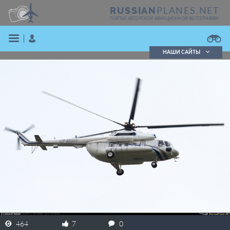
PLANES.NET
RUSSIAN
ПОРТАЛ АВТОРСКОЙ АВИАЦИОННОЙ ФОТОГРАФИИ
НАШИ САЙТЫ
Поиск фотографий
Поиск в реестре
Кратко
Подробно
ВОЙТИ
ЗАРЕГИСТРИРОВАТЬСЯ
464
7
0