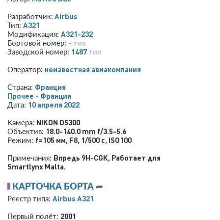
Airbus
Разработчик:
A321
Тип:
A321-232
Модификация:
-
тип
Бортовой номер:
1487
тип
Заводской номер:
­неизвестная авиакомпания­
Оператор:
Франция
Страна:
Прочее - Франция
10 апреля 2022
Дата:
NIKON D5300
Камера:
18.0-140.0 mm f/3.5-5.6
Объектив:
f=105 мм
,
F8
,
1/500 с
,
ISO100
Режим:
Впредь 9H-CGK, Работает для
Примечания:
Smartlynx Malta.
КАРТОЧКА БОРТА
➦
Airbus A321
Реестр типа:
2001
Первый полёт: