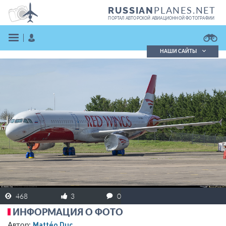
PLANES.NET
RUSSIAN
ПОРТАЛ АВТОРСКОЙ АВИАЦИОННОЙ ФОТОГРАФИИ
НАШИ САЙТЫ
Поиск фотографий
Поиск в реестре
Кратко
Подробно
ВОЙТИ
ЗАРЕГИСТРИРОВАТЬСЯ
468
3
0
ИНФОРМАЦИЯ О ФОТО
Mattéo Duc
Автор: