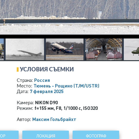
УСЛОВИЯ СЪЕМКИ
Россия
Страна:
Тюмень - Рощино
(TJM/USTR)
Место:
7 февраля 2025
Дата:
NIKON D90
Камера:
f=155 мм
,
F8
,
1/1000 с
,
ISO320
Режим:
Максим Гольбрайхт
Автор:
ТОР
ЛОКАЦИЯ
ФОТОГРАФ