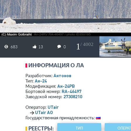
1
/ 4002
683
13
0
ИНФОРМАЦИЯ О ЛА
Антонов
Разработчик:
Ан-24
Тип:
Ан-24РВ
Модификация:
RA-46497
Бортовой номер:
27308210
Заводской номер:
UTair
Оператор:
→
UTair АО
Государственная принадлежность:
РЕЕСТРЫ:
ТИП
ОПЕРА