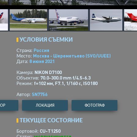
УСЛОВИЯ СЪЕМКИ
Россия
Страна:
Москва - Шереметьево
(SVO/UUEE)
Место:
8 июня 2021
Дата:
NIKON D7100
Камера:
70.0-300.0 mm f/4.5-6.3
Объектив:
f=102 мм
,
F7.1
,
1/160 с
,
ISO180
Режим:
SN7756
Автор:
ТОР
ЛОКАЦИЯ
ФОТОГРАФ
ТЕКУЩЕЕ СОСТОЯНИЕ
CU-T1250
Бортовой:
эксплуатируется
Статус: