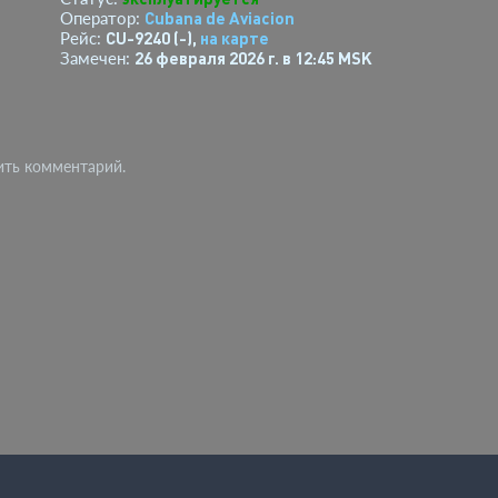
Cubana de Aviacion
Оператор:
CU-9240 (-),
на карте
Рейс:
26 февраля 2026 г. в 12:45 MSK
Замечен:
ить комментарий.