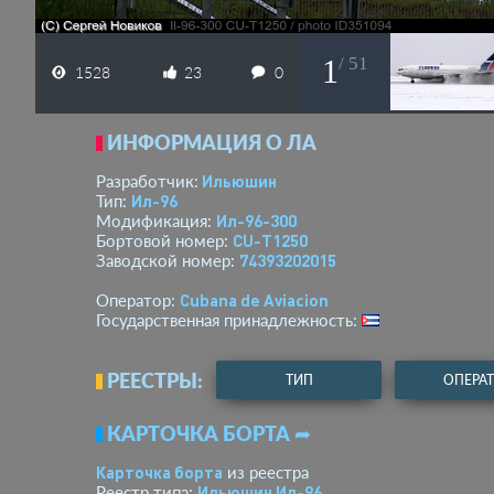
1
/ 51
1528
23
0
ИНФОРМАЦИЯ О ЛА
Ильюшин
Разработчик:
Ил-96
Тип:
Ил-96-300
Модификация:
CU-T1250
Бортовой номер:
74393202015
Заводской номер:
Cubana de Aviacion
Оператор:
Государственная принадлежность:
РЕЕСТРЫ:
ТИП
ОПЕРА
КАРТОЧКА БОРТА ➦
Карточка борта
из реестра
Ильюшин Ил-96
Реестр типа: