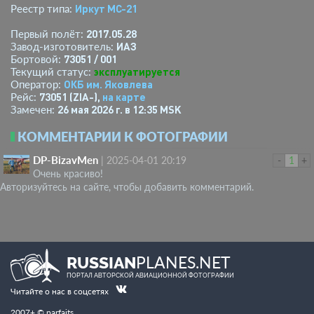
Иркут МС-21
Реестр типа:
2017.05.28
Первый полёт:
ИАЗ
Завод-изготовитель:
73051 / 001
Бортовой:
эксплуатируется
Текущий статус:
ОКБ им. Яковлева
Оператор:
73051 (ZIA-),
на карте
Рейс:
26 мая 2026 г. в 12:35 MSK
Замечен:
КОММЕНТАРИИ К ФОТОГРАФИИ
DP-BizavMen
|
2025-04-01 20:19
-
1
+
Очень красиво!
Авторизуйтесь на сайте, чтобы добавить комментарий.
PLANES.NET
RUSSIAN
ПОРТАЛ АВТОРСКОЙ АВИАЦИОННОЙ ФОТОГРАФИИ
Читайте о нас в соцсетях
2007+ © parfaits