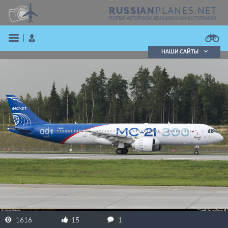
PLANES.NET
RUSSIAN
ПОРТАЛ АВТОРСКОЙ АВИАЦИОННОЙ ФОТОГРАФИИ
НАШИ САЙТЫ
Поиск фотографий
Поиск в реестре
Кратко
Подробно
ВОЙТИ
ЗАРЕГИСТРИРОВАТЬСЯ
1616
15
1