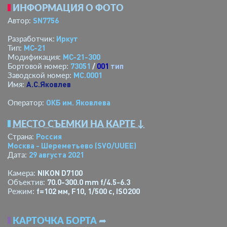
ИНФОРМАЦИЯ О ФОТО
SN7756
Автор:
Иркут
Разработчик:
МС-21
Тип:
МС-21-300
Модификация:
73051
/
001
тип
Бортовой номер:
МС.0001
Заводской номер:
А.С.Яковлев
Имя:
ОКБ им. Яковлева
Оператор:
МЕСТО СЪЕМКИ НА КАРТЕ ↓
Россия
Страна:
Москва - Шереметьево
(SVO/UUEE)
29 августа 2021
Дата:
NIKON D7100
Камера:
70.0-300.0 mm f/4.5-6.3
Объектив:
f=102 мм
,
F10
,
1/500 с
,
ISO200
Режим:
КАРТОЧКА БОРТА
➦