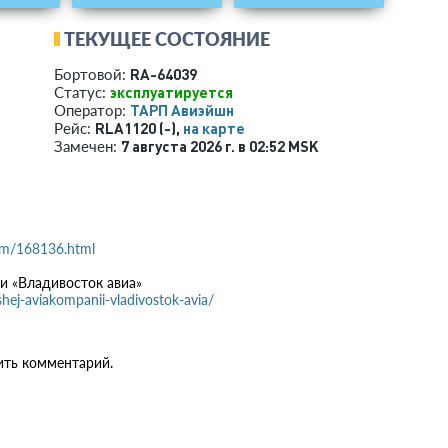
ТЕКУЩЕЕ СОСТОЯНИЕ
RA-64039
Бортовой:
эксплуатируется
Статус:
ТАРП Авиэйшн
Оператор:
RLA1120 (-),
на карте
Рейс:
7 августа 2026 г. в 02:52 MSK
Замечен:
.com/168136.html
и «Владивосток авиа»
shej-aviakompanii-vladivostok-avia/
ить комментарий.