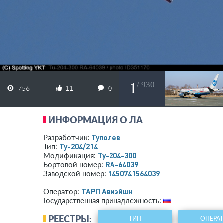
1
/ 930
756
11
0
ИНФОРМАЦИЯ О ЛА
Туполев
Разработчик:
Ту-204/214
Тип:
Ту-204-300
Модификация:
RA-64039
Бортовой номер:
1450741564039
Заводской номер:
ТАРП Авиэйшн
Оператор:
Государственная принадлежность:
РЕЕСТРЫ:
ТИП
ОПЕРА