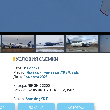
УСЛОВИЯ СЪЕМКИ
Россия
Страна:
Якутск - Туймаада
(YKS/UEEE)
Место:
16 марта 2025
Дата:
NIKON D3300
Камера:
f=105 мм
,
F7.1
,
1/500 с
,
ISO400
Режим:
Spotting YKT
Автор:
ТОР
ЛОКАЦИЯ
ФОТОГРАФ