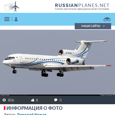
PLANES.NET
RUSSIAN
ПОРТАЛ АВТОРСКОЙ АВИАЦИОННОЙ ФОТОГРАФИИ
НАШИ САЙТЫ
Поиск фотографий
Поиск в реестре
Кратко
Подробно
ВОЙТИ
ЗАРЕГИСТРИРОВАТЬСЯ
806
8
0
ИНФОРМАЦИЯ О ФОТО
Дмитрий Чижов
Автор: