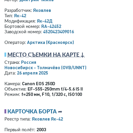
Яковлев
Разработчик:
Як-42
Тип:
Як-42Д
Модификация:
RA-42452
Бортовой номер:
4520423409016
Заводской номер:
Арктика (Красноярск)
Оператор:
МЕСТО СЪЕМКИ НА КАРТЕ ↓
Россия
Страна:
Новосибирск - Толмачёво
(OVB/UNNT)
26 апреля 2025
Дата:
Canon EOS 250D
Камера:
EF-S55-250mm f/4-5.6 IS II
Объектив:
f=250 мм
,
F10
,
1/320 с
,
ISO100
Режим:
КАРТОЧКА БОРТА
➦
Яковлев Як-42
Реестр типа:
2003
Первый полёт: