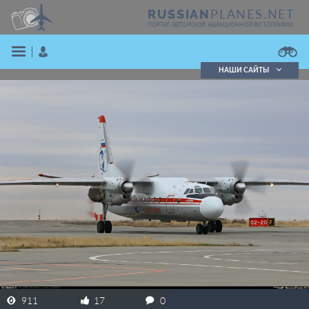
PLANES.NET
RUSSIAN
ПОРТАЛ АВТОРСКОЙ АВИАЦИОННОЙ ФОТОГРАФИИ
НАШИ САЙТЫ
Поиск фотографий
Поиск в реестре
Кратко
Подробно
ВОЙТИ
ЗАРЕГИСТРИРОВАТЬСЯ
911
17
0