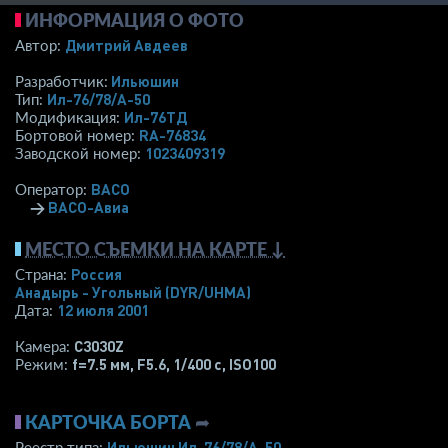
ИНФОРМАЦИЯ О ФОТО
Дмитрий Авдеев
Автор:
Ильюшин
Разработчик:
Ил-76/78/А-50
Тип:
Ил-76ТД
Модификация:
RA-76834
Бортовой номер:
1023409319
Заводской номер:
ВАСО
Оператор:
→
ВАСО-Авиа
МЕСТО СЪЕМКИ НА КАРТЕ ↓
Россия
Страна:
Анадырь - Угольный
(DYR/UHMA)
12 июля 2001
Дата:
C3030Z
Камера:
f=7.5 мм
,
F5.6
,
1/400 с
,
ISO100
Режим:
КАРТОЧКА БОРТА
➦
Ильюшин Ил-76/78/А-50
Реестр типа: