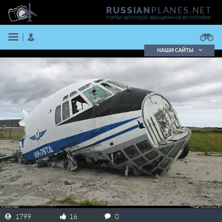
PLANES.NET
RUSSIAN
ПОРТАЛ АВТОРСКОЙ АВИАЦИОННОЙ ФОТОГРАФИИ
НАШИ САЙТЫ
Поиск фотографий
Поиск в реестре
Кратко
Подробно
ВОЙТИ
ЗАРЕГИСТРИРОВАТЬСЯ
1799
16
0