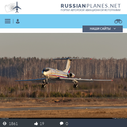
PLANES.NET
RUSSIAN
ПОРТАЛ АВТОРСКОЙ АВИАЦИОННОЙ ФОТОГРАФИИ
НАШИ САЙТЫ
Поиск фотографий
Поиск в реестре
Кратко
Подробно
ВОЙТИ
ЗАРЕГИСТРИРОВАТЬСЯ
1861
19
0