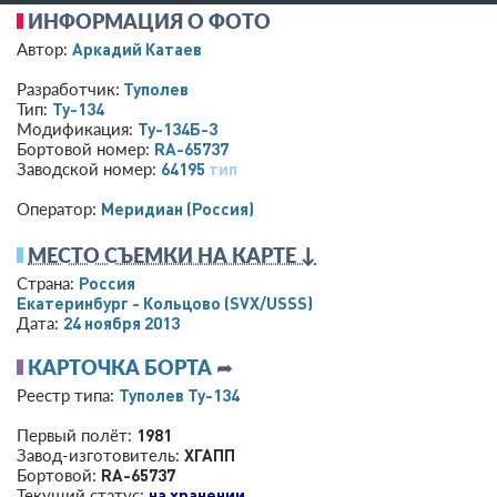
ИНФОРМАЦИЯ О ФОТО
Аркадий Катаев
Автор:
Туполев
Разработчик:
Ту-134
Тип:
Ту-134Б-3
Модификация:
RA-65737
Бортовой номер:
64195
тип
Заводской номер:
Меридиан (Россия)
Оператор:
МЕСТО СЪЕМКИ НА КАРТЕ ↓
Россия
Страна:
Екатеринбург - Кольцово
(SVX/USSS)
24 ноября 2013
Дата:
КАРТОЧКА БОРТА
➦
Туполев Ту-134
Реестр типа:
1981
Первый полёт:
ХГАПП
Завод-изготовитель:
RA-65737
Бортовой:
на хранении
Текущий статус: