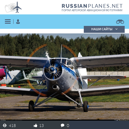
PLANES.NET
RUSSIAN
ПОРТАЛ АВТОРСКОЙ АВИАЦИОННОЙ ФОТОГРАФИИ
НАШИ САЙТЫ
Поиск фотографий
Поиск в реестре
Кратко
Подробно
ВОЙТИ
ЗАРЕГИСТРИРОВАТЬСЯ
418
13
0