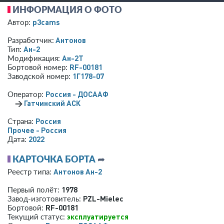
ИНФОРМАЦИЯ О ФОТО
p3cams
Автор:
Антонов
Разработчик:
Ан-2
Тип:
Ан-2Т
Модификация:
RF-00181
Бортовой номер:
1Г178-07
Заводской номер:
Россия - ДОСААФ
Оператор:
→
Гатчинский АСК
Россия
Страна:
Прочее - Россия
2022
Дата:
КАРТОЧКА БОРТА
➦
Антонов Ан-2
Реестр типа:
1978
Первый полёт:
PZL-Mielec
Завод-изготовитель:
RF-00181
Бортовой:
эксплуатируется
Текущий статус: