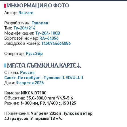
ИНФОРМАЦИЯ О ФОТО
Balzam
Автор:
Туполев
Разработчик:
Ту-204/214
Тип:
Ту-204-100В
Модификация:
RA-64056
Бортовой номер:
1450744664056
Заводской номер:
РуссЭйр
Оператор:
МЕСТО СЪЕМКИ НА КАРТЕ ↓
Россия
Страна:
Санкт-Петербург - Пулково
(LED/ULLI)
9 апреля 2026
Дата:
NIKON D7100
Камера:
55.0-300.0 mm f/4.5-5.6
Объектив:
f=300 мм
,
F9
,
1/400 с
,
ISO125
Режим:
9 апреля 2026 в Пулково ветер
Примечания:
40 градусов, 9 порывы 18 м/с.