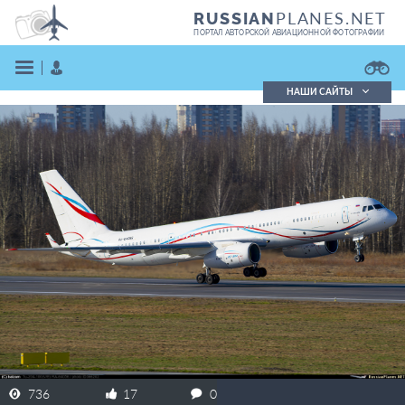
PLANES.NET
RUSSIAN
ПОРТАЛ АВТОРСКОЙ АВИАЦИОННОЙ ФОТОГРАФИИ
НАШИ САЙТЫ
Поиск фотографий
Поиск в реестре
Кратко
Подробно
ВОЙТИ
ЗАРЕГИСТРИРОВАТЬСЯ
736
17
0