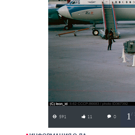
1
/
591
11
0