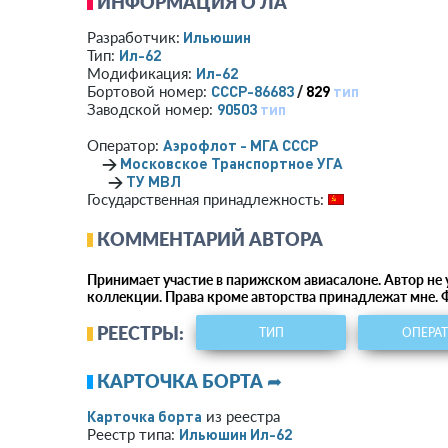
ИНФОРМАЦИЯ О ЛА
Ильюшин
Разработчик:
Ил-62
Тип:
Ил-62
Модификация:
СССР-86683
/
829
тип
Бортовой номер:
90503
тип
Заводской номер:
Аэрофлот - МГА СССР
Оператор:
→
Московское Транспортное УГА
→
ТУ МВЛ
Государственная принадлежность:
КОММЕНТАРИЙ АВТОРА
Принимает участие в парижском авиасалоне. Автор не у
коллекции. Права кроме авторства принадлежат мне. Ф
РЕЕСТРЫ:
ТИП
ОПЕРА
КАРТОЧКА БОРТА ➦
Карточка борта
из реестра
Ильюшин Ил-62
Реестр типа: