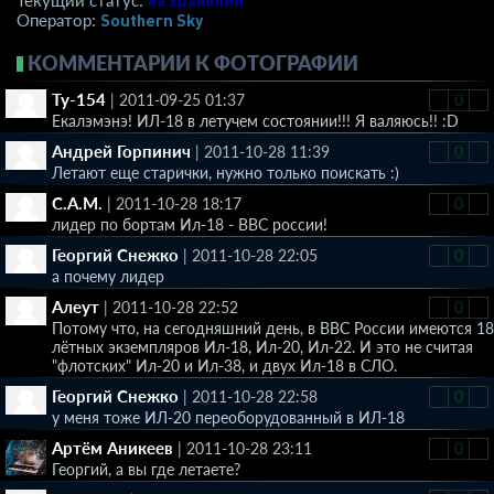
на хранении
Текущий статус:
Southern Sky
Оператор:
КОММЕНТАРИИ К ФОТОГРАФИИ
Ту-154
|
2011-09-25 01:37
-
0
+
Екалэмэнэ! ИЛ-18 в летучем состоянии!!! Я валяюсь!! :D
Андрей Горпинич
|
2011-10-28 11:39
-
0
+
Летают еще старички, нужно только поискать :)
С.А.М.
|
2011-10-28 18:17
-
0
+
лидер по бортам Ил-18 - ВВС россии!
Георгий Снежко
|
2011-10-28 22:05
-
0
+
а почему лидер
Алеут
|
2011-10-28 22:52
-
0
+
Потому что, на сегодняшний день, в ВВС России имеются 18
лётных экземпляров Ил-18, Ил-20, Ил-22. И это не считая
"флотских" Ил-20 и Ил-38, и двух Ил-18 в СЛО.
Георгий Снежко
|
2011-10-28 22:58
-
0
+
у меня тоже ИЛ-20 переоборудованный в ИЛ-18
Артём Аникеев
|
2011-10-28 23:11
-
0
+
Георгий, а вы где летаете?