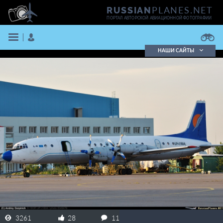
PLANES.NET
RUSSIAN
ПОРТАЛ АВТОРСКОЙ АВИАЦИОННОЙ ФОТОГРАФИИ
НАШИ САЙТЫ
Поиск фотографий
Поиск в реестре
Кратко
Подробно
ВОЙТИ
ЗАРЕГИСТРИРОВАТЬСЯ
3261
28
11