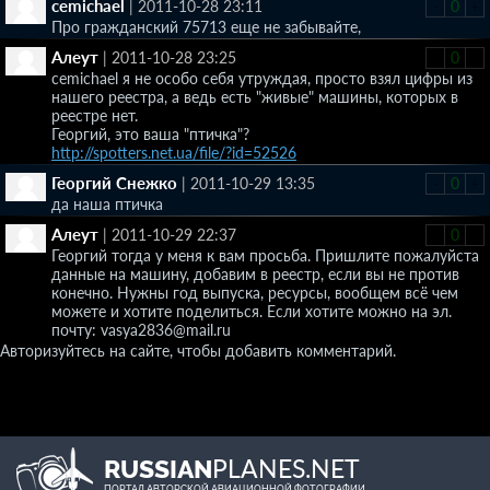
cemichael
|
2011-10-28 23:11
-
0
+
Про гражданский 75713 еще не забывайте,
Алеут
|
2011-10-28 23:25
-
0
+
cemichael я не особо себя утруждая, просто взял цифры из
нашего реестра, а ведь есть "живые" машины, которых в
реестре нет.
Георгий, это ваша "птичка"?
http://spotters.net.ua/file/?id=52526
Георгий Снежко
|
2011-10-29 13:35
-
0
+
да наша птичка
Алеут
|
2011-10-29 22:37
-
0
+
Георгий тогда у меня к вам просьба. Пришлите пожалуйста
данные на машину, добавим в реестр, если вы не против
конечно. Нужны год выпуска, ресурсы, вообщем всё чем
можете и хотите поделиться. Если хотите можно на эл.
почту: vasya2836@mail.ru
Авторизуйтесь на сайте, чтобы добавить комментарий.
PLANES.NET
RUSSIAN
ПОРТАЛ АВТОРСКОЙ АВИАЦИОННОЙ ФОТОГРАФИИ