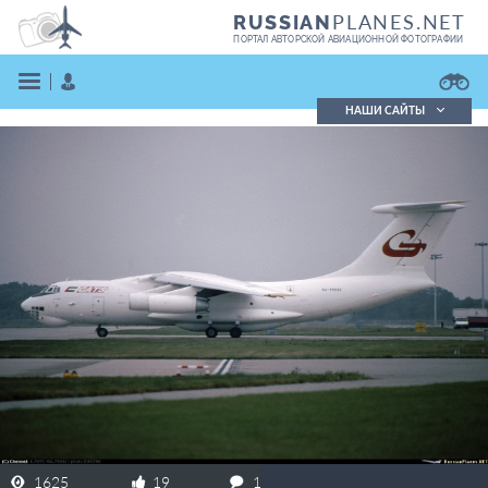
PLANES.NET
RUSSIAN
ПОРТАЛ АВТОРСКОЙ АВИАЦИОННОЙ ФОТОГРАФИИ
НАШИ САЙТЫ
Поиск фотографий
Поиск в реестре
Кратко
Подробно
ВОЙТИ
ЗАРЕГИСТРИРОВАТЬСЯ
1625
19
1