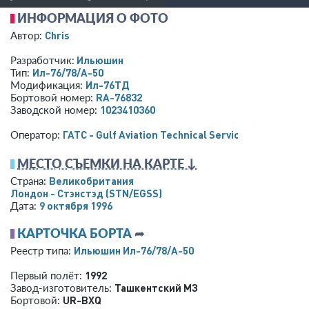
ИНФОРМАЦИЯ О ФОТО
Chris
Автор:
Ильюшин
Разработчик:
Ил-76/78/А-50
Тип:
Ил-76ТД
Модификация:
RA-76832
Бортовой номер:
1023410360
Заводской номер:
ГАТС - Gulf Aviation Technical Services
Оператор:
МЕСТО СЪЕМКИ НА КАРТЕ ↓
Великобритания
Страна:
Лондон - Стэнстэд
(STN/EGSS)
9 октября 1996
Дата:
КАРТОЧКА БОРТА
➦
Ильюшин Ил-76/78/А-50
Реестр типа:
1992
Первый полёт:
Ташкентский МЗ
Завод-изготовитель:
UR-BXQ
Бортовой: