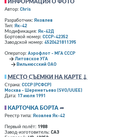
ИНФОРМАЦИЯ О ФОТО
Chris
Автор:
Яковлев
Разработчик:
Як-42
Тип:
Як-42Д
Модификация:
СССР-42352
Бортовой номер:
4520421811395
Заводской номер:
Аэрофлот - МГА СССР
Оператор:
→
Литовское УГА
→
Вильнюсский ОАО
МЕСТО СЪЕМКИ НА КАРТЕ ↓
СССР (РСФСР)
Страна:
Москва - Шереметьево
(SVO/UUEE)
17 июля 1991
Дата:
КАРТОЧКА БОРТА
➦
Яковлев Як-42
Реестр типа:
1988
Первый полёт:
САЗ
Завод-изготовитель: