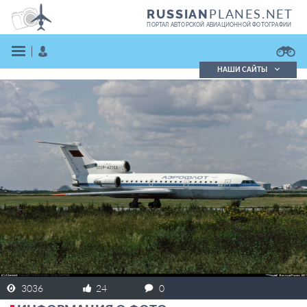
PLANES.NET
RUSSIAN
ПОРТАЛ АВТОРСКОЙ АВИАЦИОННОЙ ФОТОГРАФИИ
НАШИ САЙТЫ
Поиск фотографий
Поиск в реестре
Кратко
Подробно
ВОЙТИ
ЗАРЕГИСТРИРОВАТЬСЯ
3036
24
0