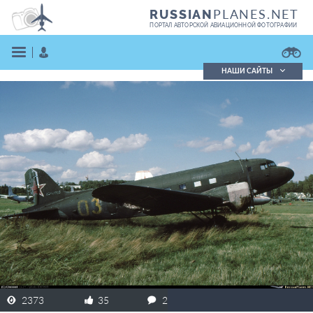
PLANES.NET
RUSSIAN
ПОРТАЛ АВТОРСКОЙ АВИАЦИОННОЙ ФОТОГРАФИИ
НАШИ САЙТЫ
Поиск фотографий
Поиск в реестре
Кратко
Подробно
ВОЙТИ
ЗАРЕГИСТРИРОВАТЬСЯ
2373
35
2