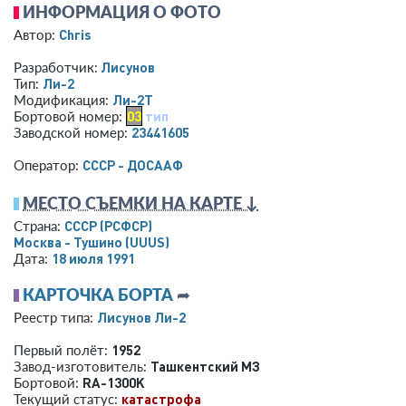
ИНФОРМАЦИЯ О ФОТО
Chris
Автор:
Лисунов
Разработчик:
Ли-2
Тип:
Ли-2Т
Модификация:
03
тип
Бортовой номер:
23441605
Заводской номер:
СССР - ДОСААФ
Оператор:
МЕСТО СЪЕМКИ НА КАРТЕ ↓
СССР (РСФСР)
Страна:
Москва - Тушино
(UUUS)
18 июля 1991
Дата:
КАРТОЧКА БОРТА
➦
Лисунов Ли-2
Реестр типа:
1952
Первый полёт:
Ташкентский МЗ
Завод-изготовитель:
RA-1300K
Бортовой:
катастрофа
Текущий статус: