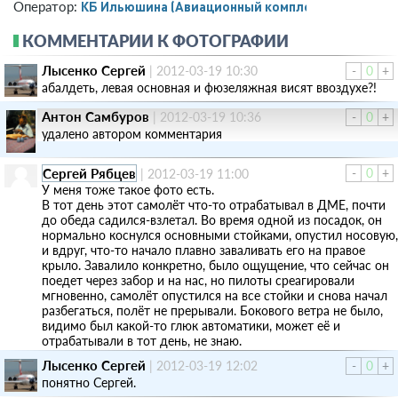
КБ Ильюшина (Авиационный комплекс)
Оператор:
КОММЕНТАРИИ К ФОТОГРАФИИ
Лысенко Сергей
|
2012-03-19 10:30
-
0
+
абалдеть, левая основная и фюзеляжная висят ввоздухе?!
Антон Самбуров
|
2012-03-19 10:36
-
0
+
удалено автором комментария
Сергей Рябцев
-
0
+
|
2012-03-19 11:00
У меня тоже такое фото есть.
В тот день этот самолёт что-то отрабатывал в ДМЕ, почти
до обеда садился-взлетал. Во время одной из посадок, он
нормально коснулся основными стойками, опустил носовую,
и вдруг, что-то начало плавно заваливать его на правое
крыло. Завалило конкретно, было ощущение, что сейчас он
поедет через забор и на нас, но пилоты среагировали
мгновенно, самолёт опустился на все стойки и снова начал
разбегаться, полёт не прерывали. Бокового ветра не было,
видимо был какой-то глюк автоматики, может её и
отрабатывали в тот день, не знаю.
Лысенко Сергей
|
2012-03-19 12:02
-
0
+
понятно Сергей.