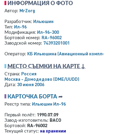
ИНФОРМАЦИЯ О ФОТО
MrZorg
Автор:
Ильюшин
Разработчик:
Ил-96
Тип:
Ил-96-300
Модификация:
RA-96002
Бортовой номер:
74393201001
Заводской номер:
КБ Ильюшина (Авиационный комплекс)
Оператор:
МЕСТО СЪЕМКИ НА КАРТЕ ↓
Россия
Страна:
Москва - Домодедово
(DME/UUDD)
30 июня 2006
Дата:
КАРТОЧКА БОРТА
➦
Ильюшин Ил-96
Реестр типа:
1990.07.09
Первый полёт:
ВАСО
Завод-изготовитель:
RA-96002
Бортовой:
на хранении
Текущий статус: