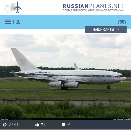
PLANES.NET
RUSSIAN
ПОРТАЛ АВТОРСКОЙ АВИАЦИОННОЙ ФОТОГРАФИИ
НАШИ САЙТЫ
Поиск фотографий
Поиск в реестре
Кратко
Подробно
ВОЙТИ
ЗАРЕГИСТРИРОВАТЬСЯ
6161
76
6