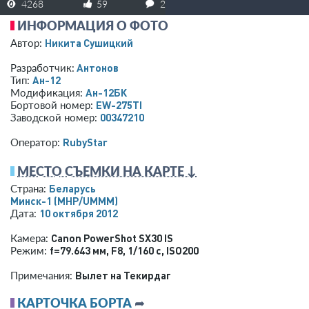
4268
59
2
ИНФОРМАЦИЯ О ФОТО
Никита Сушицкий
Автор:
Антонов
Разработчик:
Ан-12
Тип:
Ан-12БК
Модификация:
EW-275TI
Бортовой номер:
00347210
Заводской номер:
RubyStar
Оператор:
МЕСТО СЪЕМКИ НА КАРТЕ ↓
Беларусь
Страна:
Минск-1
(MHP/UMMM)
10 октября 2012
Дата:
Canon PowerShot SX30 IS
Камера:
f=79.643 мм
,
F8
,
1/160 с
,
ISO200
Режим:
Вылет на Текирдаг
Примечания:
КАРТОЧКА БОРТА
➦