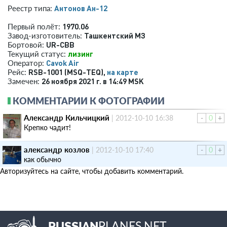
Антонов Ан-12
Реестр типа:
1970.06
Первый полёт:
Ташкентский МЗ
Завод-изготовитель:
UR-CBB
Бортовой:
лизинг
Текущий статус:
Cavok Air
Оператор:
RSB-1001 (MSQ-TEQ),
на карте
Рейс:
26 ноября 2021 г. в 14:49 MSK
Замечен:
КОММЕНТАРИИ К ФОТОГРАФИИ
Александр Кильчицкий
|
2012-10-10 16:38
-
0
+
Крепко чадит!
александр козлов
|
2012-10-10 17:40
-
0
+
как обычно
Авторизуйтесь на сайте, чтобы добавить комментарий.
PLANES.NET
RUSSIAN