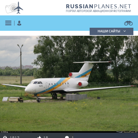
PLANES.NET
RUSSIAN
ПОРТАЛ АВТОРСКОЙ АВИАЦИОННОЙ ФОТОГРАФИИ
НАШИ САЙТЫ
Поиск фотографий
Поиск в реестре
Кратко
Подробно
ВОЙТИ
ЗАРЕГИСТРИРОВАТЬСЯ
1813
18
1