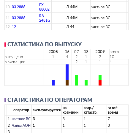
EX-
10
03.2886
Л-44М
­частное ВС­
88002
RA-
11
03.2886
Л-44М
­частное ВС­
2481G
12
12
Л-44
­частное ВС­
СТАТИСТИКА ПО ВЫПУСКУ
2005
06
07
08
2009
всего
выпущено
1
4
2
1
2
10
в экспл-ции
2
1
1
4
СТАТИСТИКА ПО ОПЕРАТОРАМ
на
авар./
за всё
оператор
эксплуатируется
хранении
катастр.
время
1
­частное ВС­
3
3
1
7
2
Чайка АОН
1
1
1
3
3