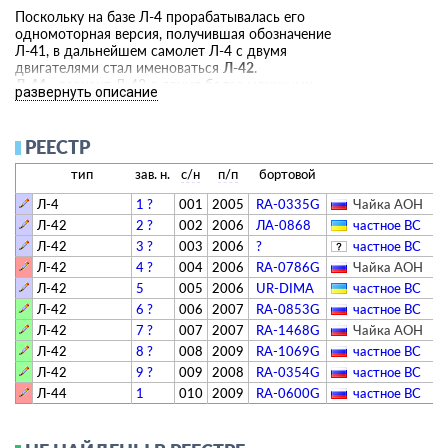
Поскольку на базе Л-4 прорабатывалась его
одномоторная версия, получившая обозначение
Л-41, в дальнейшем самолет Л-4 с двумя
двигателями стал именоваться
Л-42
.
Л-44
- вариант Л-42 с двумя более мощными
развернуть описание
двигателями Rotax 914UL (2х115 л.с.) и
увеличенной до 1460 кг максимальной взлетной
массой. Его первый полет состоялся в июле 2009
РЕЕСТР
г.
тип
зав. н.
с/н
п/п
бортовой
Независимо от фирмы "Чайка" фирмой "Авиатех"
выпускается самолёт
Л-42М
(маркетинговое
Л-4
1 ?
001
2005
RA-0335G
Чайка АОН
обозначение Л-142, далее Л-145).
Л-42
2 ?
002
2006
ЛА-0868
­частное ВС­
Л-42
3 ?
003
2006
?
­частное ВС­
Также на базе самолёта Л-44 разработан
Л-42
4 ?
004
2006
RA-0786G
Чайка АОН
"сухопутный" вариант
С-44
, его полёт состоялся в
2013 году.
Л-42
5
005
2006
UR-DIMA
­частное ВС­
Л-42
6 ?
006
2007
RA-0853G
­частное ВС­
На 2019 год построено 37 самолётов (по другой
Л-42
7 ?
007
2007
RA-1468G
Чайка АОН
информации - 34).
Л-42
8 ?
008
2009
RA-1069G
­частное ВС­
Л-42
9 ?
009
2008
RA-0354G
­частное ВС­
Л-44
1
010
2009
RA-0600G
­частное ВС­