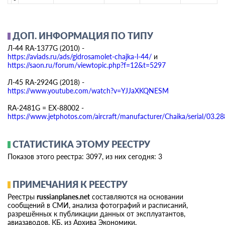
ДОП. ИНФОРМАЦИЯ ПО ТИПУ
Л-44 RA-1377G (2010) -
https://aviads.ru/ads/gidrosamolet-chajka-l-44/
и
https://saon.ru/forum/viewtopic.php?f=12&t=5297
Л-45 RA-2924G (2018) -
https://www.youtube.com/watch?v=YJJaXKQNESM
RA-2481G = EX-88002 -
https://www.jetphotos.com/aircraft/manufacturer/Chaika/serial/03.2
СТАТИСТИКА ЭТОМУ РЕЕСТРУ
Показов этого реестра:
3097
, из них сегодня: 3
ПРИМЕЧАНИЯ К РЕЕСТРУ
Реестры
russianplanes.net
составляются на основании
сообщений в СМИ, анализа фотографий и расписаний,
разрешённых к публикации данных от эксплуатантов,
авиазаводов, КБ, из Архива Экономики,