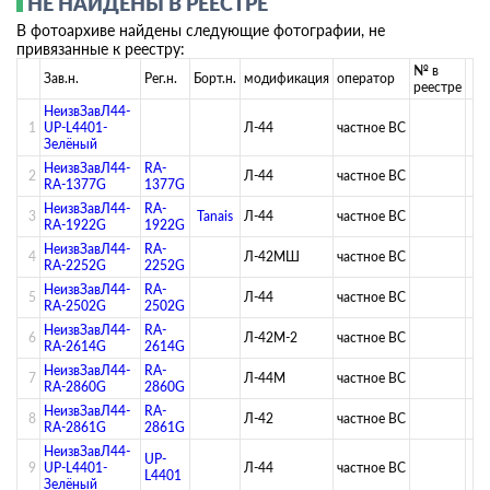
НЕ НАЙДЕНЫ В РЕЕСТРЕ
В фотоархиве найдены следующие фотографии, не
привязанные к реестру:
№ в
Зав.н.
Рег.н.
Борт.н.
модификация
оператор
реестре
НеизвЗавЛ44-
1
UP-L4401-
Л-44
­частное ВС­
Зелёный
НеизвЗавЛ44-
RA-
2
Л-44
­частное ВС­
RA-1377G
1377G
НеизвЗавЛ44-
RA-
3
Tanais
Л-44
­частное ВС­
RA-1922G
1922G
НеизвЗавЛ44-
RA-
4
Л-42МШ
­частное ВС­
RA-2252G
2252G
НеизвЗавЛ44-
RA-
5
Л-44
­частное ВС­
RA-2502G
2502G
НеизвЗавЛ44-
RA-
6
Л-42М-2
­частное ВС­
RA-2614G
2614G
НеизвЗавЛ44-
RA-
7
Л-44М
­частное ВС­
RA-2860G
2860G
НеизвЗавЛ44-
RA-
8
Л-42
­частное ВС­
RA-2861G
2861G
НеизвЗавЛ44-
UP-
9
UP-L4401-
Л-44
­частное ВС­
L4401
Зелёный