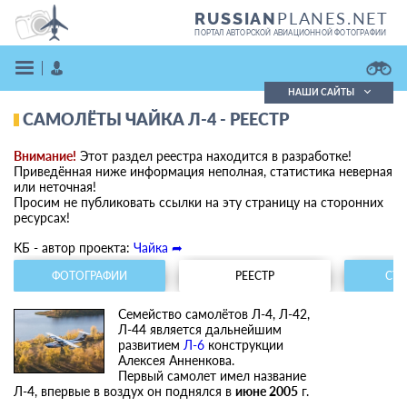
PLANES.NET
RUSSIAN
ПОРТАЛ АВТОРСКОЙ АВИАЦИОННОЙ ФОТОГРАФИИ
НАШИ САЙТЫ
САМОЛЁТЫ ЧАЙКА Л-4 - РЕЕСТР
Поиск фотографий
Поиск в реестре
Внимание!
Этот раздел реестра находится в разработке!
Кратко
Подробно
Приведённая ниже информация неполная, статистика неверная
или неточная!
ВОЙТИ
Просим не публиковать ссылки на эту страницу на сторонних
ресурсах!
КБ - автор проекта:
Чайка ➦
ФОТОГРАФИИ
РЕЕСТР
СТА
Семейство самолётов Л-4, Л-42,
Л-44 является дальнейшим
ЗАРЕГИСТРИРОВАТЬСЯ
развитием
Л-6
конструкции
Алексея Анненкова.
Первый самолет имел название
Л-4, впервые в воздух он поднялся в
июне 2005
г.