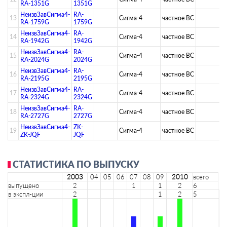
RA-1351G
1351G
НеизвЗавСигма4-
RA-
13
Сигма-4
­частное ВС­
RA-1759G
1759G
НеизвЗавСигма4-
RA-
14
Сигма-4
­частное ВС­
RA-1942G
1942G
НеизвЗавСигма4-
RA-
15
Сигма-4
­частное ВС­
RA-2024G
2024G
НеизвЗавСигма4-
RA-
16
Сигма-4
­частное ВС­
RA-2195G
2195G
НеизвЗавСигма4-
RA-
17
Сигма-4
­частное ВС­
RA-2324G
2324G
НеизвЗавСигма4-
RA-
18
Сигма-4
­частное ВС­
RA-2727G
2727G
НеизвЗавСигма4-
ZK-
19
Сигма-4
­частное ВС­
ZK-JQF
JQF
СТАТИСТИКА ПО ВЫПУСКУ
2003
04
05
06
07
08
09
2010
всего
выпущено
2
1
1
2
6
в экспл-ции
2
1
2
5