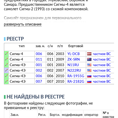
Самара. Предшественником Сигмы-4 является
самолет Сигма-2 (1993) со схожей компоновкой.
Самолёт предназначен для первоначального
обучения полётам, туризма, спорта и активного
развернуть описание
отдыха. Может использоваться для перевозки
пассажиров, почты, груза, багажа (в багажном
отсеке можно перевозить до 80 кг груза). При
РЕЕСТР
оснащении самолёта комплектом химического
навесного оборудования возможно его
тип
зав. н.
с/н
п/п
бортовой
сельскохозяйственное применение. Рассчитан на
полёт 1 пилота и 1 пассажира. Члены экипажа
Сигма-4
006
006
2003
YL-DCB
­частное ВС­
размещаются рядом, управление сдвоенное,
Сигма-4
011
011
2009
ZK-SRN
­частное ВС­
ширина кабины 1,22м, двери открываются
Сигма-4Э
001
001
2003
N11RU
­частное ВС­
наружу-вверх.
Сигма-4Э
002
002
2007
N222RU
­частное ВС­
На самолёт устанавливается двигатель
Сигма-4Э
006
006
2010
RA-1955G
­частное ВС­
австрийского производства ROTAX-912ULS. с
Сигма-4Э
007
007
2010
RA-2182G
­частное ВС­
трехлопастным винтом, мощность двигателя —
100 л.с. при 5800 об/мин.
НЕ НАЙДЕНЫ В РЕЕСТРЕ
В фотоархиве найдены следующие фотографии, не
привязанные к реестру:
№ в
Зав.н.
Рег.н.
Борт.н.
модификация
оператор
реестре