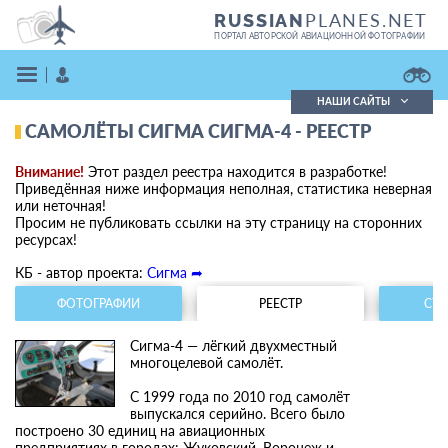
PLANES.NET
RUSSIAN
ПОРТАЛ АВТОРСКОЙ АВИАЦИОННОЙ ФОТОГРАФИИ
НАШИ САЙТЫ
САМОЛЁТЫ СИГМА СИГМА-4 - РЕЕСТР
Поиск фотографий
Поиск в реестре
Внимание!
Этот раздел реестра находится в разработке!
Кратко
Подробно
Приведённая ниже информация неполная, статистика неверная
или неточная!
ВОЙТИ
Просим не публиковать ссылки на эту страницу на сторонних
ресурсах!
КБ - автор проекта:
Сигма ➦
ФОТОГРАФИИ
РЕЕСТР
СТА
Сигма-4 — лёгкий двухместный
многоцелевой самолёт.
ЗАРЕГИСТРИРОВАТЬСЯ
С 1999 года по 2010 год самолёт
выпускался серийно. Всего было
построено 30 единиц на авиационных
предприятиях в городах: Жуковский, Воронеж и