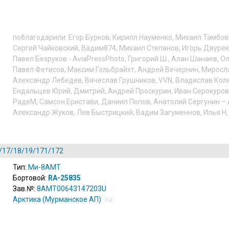
поблагодарили:
Егор Бурков
,
Кирилл Науменко
,
Михаил Тамбов
Сергей Чайковский
,
Вадим874
,
Михаил Степанов
,
Игорь Двуре
Павел Безруков - AviaPressPhoto
,
Григорий Ш.
,
Алан Шанаев
,
Ол
Павел Фетисов
,
Максим Гольбрайхт
,
Андрей Вечернин
,
Миросл
Александр Лебедев
,
Вячеслав Грушников
,
VVN
,
Владислав Кол
Ендальцев Юрий
,
Дмитрий
,
Андрей Проскурин
,
Иван Серокуров
РадеМ
,
Самсон Еристави
,
Даниил Попов
,
Анатолий Сергунин – 
Александр Жуков
,
Лев Быстрицкий
,
Вадим Загуменнов
,
Илья Н
/17/18/19/171/172
Тип:
Ми-8АМТ
Бортовой:
RA-25835
Зав.№:
8AMT00643147203U
Арктика (Мурманское АП)
(
ru
)