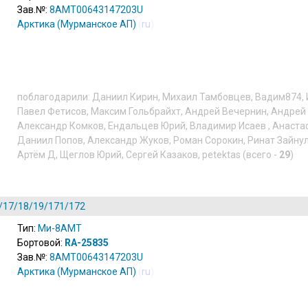
Зав.№:
8AMT00643147203U
Арктика (Мурманское АП)
(
ru
)
поблагодарили:
Даниил Кирин
,
Михаил Тамбовцев
,
Вадим874
,
Павел Фетисов
,
Максим Гольбрайхт
,
Андрей Вечернин
,
Андрей
Александр Комков
,
Ендальцев Юрий
,
Владимир Исаев
,
Анаста
Даниил Попов
,
Александр Жуков
,
Роман Сорокин
,
Ринат Зайну
Артём Д
,
Щеглов Юрий
,
Сергей Казаков
,
petektas
(всего -
29
)
/17/18/19/171/172
Тип:
Ми-8АМТ
Бортовой:
RA-25835
Зав.№:
8AMT00643147203U
Арктика (Мурманское АП)
(
ru
)