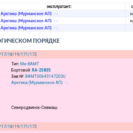
эксплуатант:
Арктика (Мурманское АП)
(
ru
)
н
Арктика (Мурманское АП)
(
ru
)
н
Арктика (Мурманское АП)
(
ru
)
ОГИЧЕСКОМ ПОРЯДКЕ
/17/18/19/171/172
Тип:
Ми-8АМТ
Бортовой:
RA-25835
Зав.№:
8AMT00643147203U
Арктика (Мурманское АП)
(
ru
)
Северодвинск-Севмаш.
/17/18/19/171/172