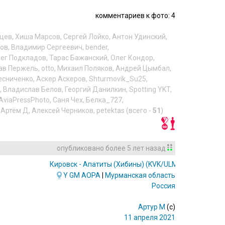
комментариев к фото: 4
цев
,
Хиша Марсов
,
Сергей Лойко
,
Антон Удинский
,
ков
,
Владимир Сергеевич
,
bender
,
ег Подкладов
,
Тарас Бажанский
,
Олег Кондор
,
ав Пержель
,
otto
,
Михаил Поляков
,
Андрей Цымбал
,
есниченко
,
Аскер Аскеров
,
Shturmovik_Su25
,
,
Владислав Белов
,
Георгий Данилкин
,
Spotting YKT
,
AviaPressPhoto
,
Саня Чех
,
Белка_727
,
,
Артём Д
,
Алексей Черников
,
petektas
(всего -
51
)
опубликовано
более 5 лет назад
Кировск - Апатиты (Хибины)
(KVK/ULMK)
Y
GM
AOPA
|
Мурманская область
Россия
Артур М
(c)
11 апреля 2021