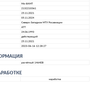
Ми-8АМТ
2132210361
25.11.2021
05.11.2024
Северо-Западное МТУ Росавиации
АТТ
24.06.1993
действующий
25.11.2021
2023-06-16 12:28:27
ФОРМАЦИЯ
расчётный 1464EB
АРАБОТКЕ
наработка