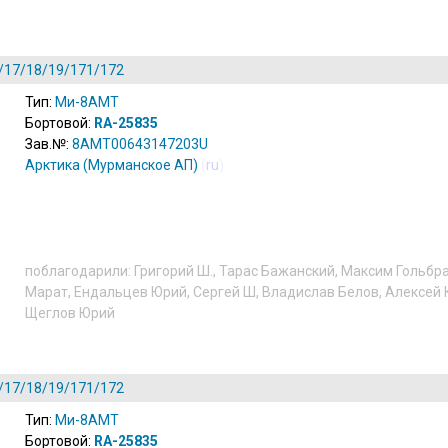
/17/18/19/171/172
Тип:
Ми-8АМТ
Бортовой:
RA-25835
Зав.№:
8AMT00643147203U
Арктика (Мурманское АП)
(
ru
)
поблагодарили:
Григорий Ш.
,
Тарас Бажанский
,
Максим Гольбр
Марат
,
Ендальцев Юрий
,
Сергей Ш
,
Владислав Белов
,
Алексей 
Щеглов Юрий
/17/18/19/171/172
Тип:
Ми-8АМТ
Бортовой:
RA-25835