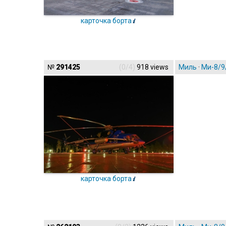
карточка борта
№
291425
(0/4)
918 views
Миль
·
Ми-8/9
карточка борта