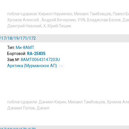
поблагодарили:
Кирилл Науменко
,
Михаил Тамбовцев
,
Павел Б
Хромов Алексей
,
Андрей Вечернин
,
VVN
,
Владислав Белов
,
Да
Дмитрий Невский
,
X
,
Юрий Пешик
/17/18/19/171/172
Тип:
Ми-8АМТ
Бортовой:
RA-25835
Зав.№:
8AMT00643147203U
Арктика (Мурманское АП)
(
ru
)
поблагодарили:
Даниил Кирин
,
Михаил Тамбовцев
,
Хромов Ал
Даниил Попов
,
Данил