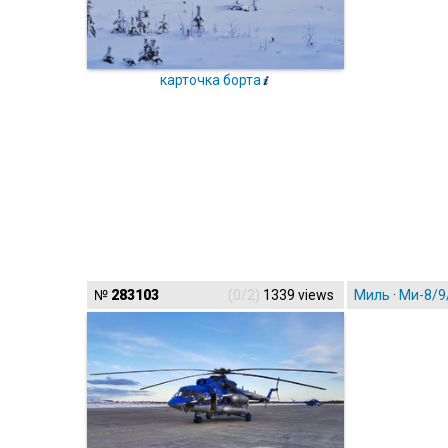
карточка борта
№
283103
(0/2)
1339 views
Миль
·
Ми-8/9