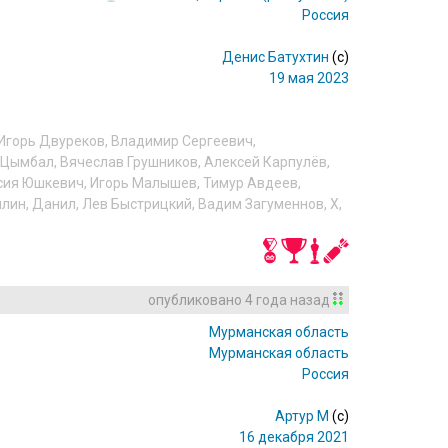
Россия
Денис Батухтин
(c)
19 мая 2023
Игорь Двуреков
,
Владимир Сергеевич
,
 Цымбал
,
Вячеслав Грушников
,
Алексей Карпулёв
,
сия Юшкевич
,
Игорь Малышев
,
Тимур Авдеев
,
ллин
,
Данил
,
Лев Быстрицкий
,
Вадим Загуменнов
,
X
,
опубликовано
4 года назад
Мурманская область
Мурманская область
Россия
Артур М
(c)
16 декабря 2021