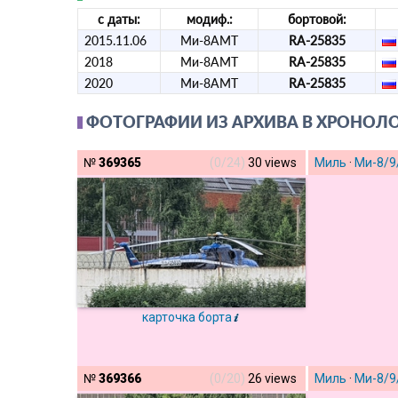
с даты:
модиф.:
бортовой:
2015.11.06
Ми-8АМТ
RA-25835
2018
Ми-8АМТ
RA-25835
2020
Ми-8АМТ
RA-25835
ФОТОГРАФИИ ИЗ АРХИВА В ХРОНОЛ
№
369365
(0/24)
30 views
Миль
·
Ми-8/9
карточка борта
№
369366
(0/20)
26 views
Миль
·
Ми-8/9