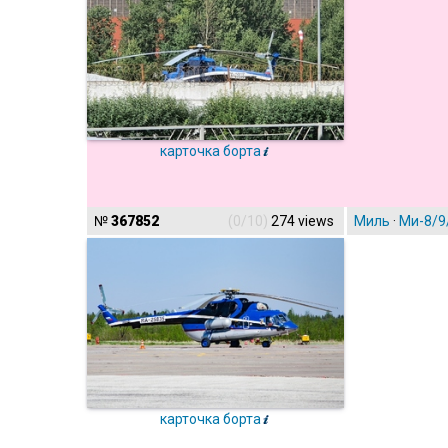
карточка борта
№
367852
(0/10)
274 views
Миль
·
Ми-8/9
карточка борта