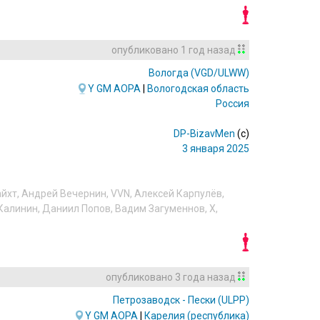
опубликовано
1 год назад
Вологда
(VGD/ULWW)
Y
GM
AOPA
|
Вологодская область
Россия
DP-BizavMen
(c)
3 января 2025
айхт
,
Андрей Вечернин
,
VVN
,
Алексей Карпулёв
,
Калинин
,
Даниил Попов
,
Вадим Загуменнов
,
X
,
опубликовано
3 года назад
Петрозаводск - Пески
(ULPP)
Y
GM
AOPA
|
Карелия (республика)