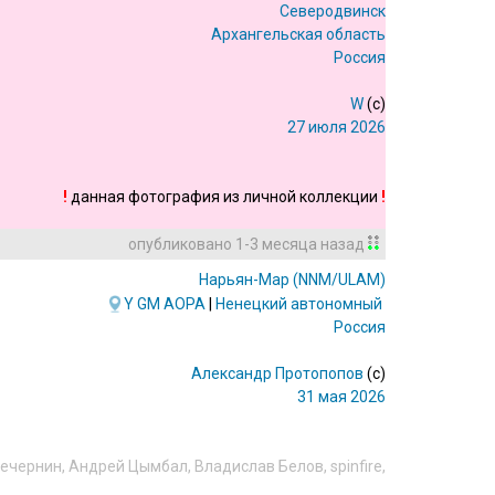
Северодвинск
Архангельская область
Россия
W
(c)
27 июля 2026
!
данная фотография из личной коллекции
!
опубликовано
1-3 месяца назад
Нарьян-Мар
(NNM/ULAM)
Y
GM
AOPA
|
Ненецкий автономный округ
Россия
Александр Протопопов
(c)
31 мая 2026
Вечернин
,
Андрей Цымбал
,
Владислав Белов
,
spinfire
,