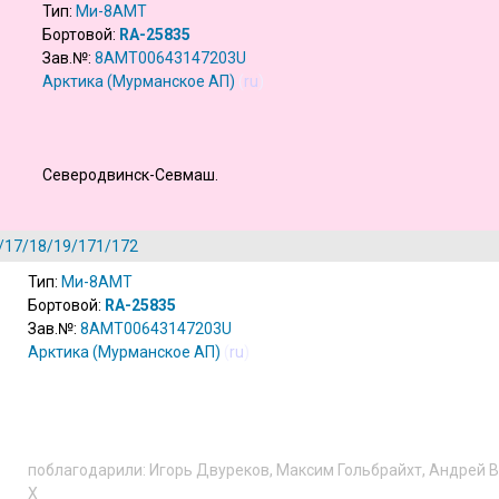
Тип:
Ми-8АМТ
Бортовой:
RA-25835
Зав.№:
8AMT00643147203U
Арктика (Мурманское АП)
(
ru
)
Северодвинск-Севмаш.
/17/18/19/171/172
Тип:
Ми-8АМТ
Бортовой:
RA-25835
Зав.№:
8AMT00643147203U
Арктика (Мурманское АП)
(
ru
)
поблагодарили:
Игорь Двуреков
,
Максим Гольбрайхт
,
Андрей 
X