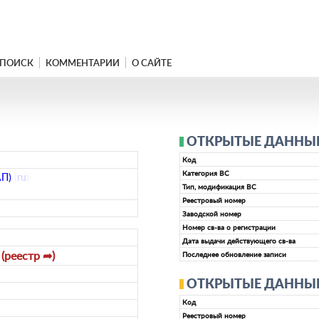
ПОИСК
КОММЕНТАРИИ
О САЙТЕ
ОТКРЫТЫЕ ДАННЫЕ 
Код
Категория ВС
АП)
(
ru
)
Тип, модификация ВС
Реестровый номер
Заводской номер
Номер св-ва о регистрации
Дата выдачи действующего св-ва
(реестр ➦)
2
Последнее обновление записи
ОТКРЫТЫЕ ДАННЫЕ 
Код
Реестровый номер