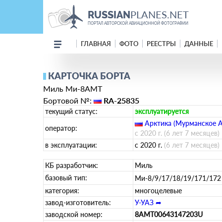
PLANES.NET
RUSSIAN
ПОРТАЛ АВТОРСКОЙ АВИАЦИОННОЙ ФОТОГРАФИИ
ГЛАВНАЯ
ФОТО
РЕЕСТРЫ
ДАННЫЕ
КАРТОЧКА БОРТА
Миль Ми-8АМТ
Бортовой №:
RA-25835
текущий статус:
эксплуатируется
Арктика (Мурманское 
оператор:
с 2020 г.
(6 лет 7 месяцев)
в эксплуатации:
с 2020 г.
(6 лет 7 месяцев)
КБ разработчик:
Миль
базовый тип:
Ми-8/9/17/18/19/171/17
категория:
многоцелевые
завод-изготовитель:
У-УАЗ ➦
заводской номер:
8AMT00643147203U