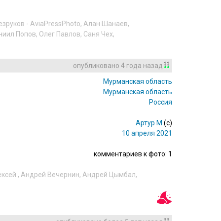
езруков - AviaPressPhoto
,
Алан Шанаев
,
ниил Попов
,
Олег Павлов
,
Саня Чех
,
опубликовано
4 года назад
Мурманская область
Мурманская область
Россия
Артур М
(c)
10 апреля 2021
комментариев к фото: 1
ексей
,
Андрей Вечернин
,
Андрей Цымбал
,