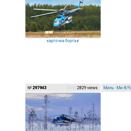
карточка борта
№
297943
(0/4)
2829 views
Миль
·
Ми-8/9