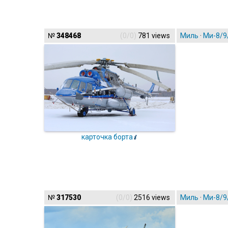
№
348468
(0/0)
781 views
Миль
·
Ми-8/9
карточка борта
№
317530
(0/0)
2516 views
Миль
·
Ми-8/9